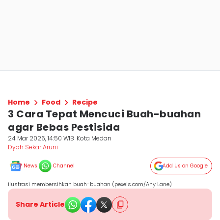
Home
Food
Recipe
3 Cara Tepat Mencuci Buah-buahan
agar Bebas Pestisida
24 Mar 2026, 14:50 WIB
Kota Medan
Dyah Sekar Aruni
News
Channel
Add Us on Google
ilustrasi membersihkan buah-buahan (pexels.com/Any Lane)
Share Article