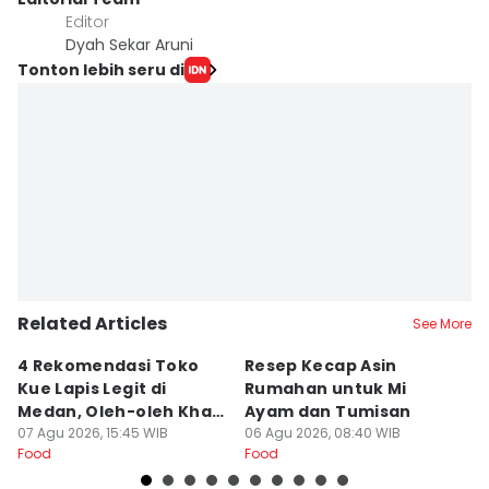
Editor
Dyah Sekar Aruni
Tonton lebih seru di
Related Articles
See More
4 Rekomendasi Toko
Resep Kecap Asin
R
Kue Lapis Legit di
Rumahan untuk Mi
B
Medan, Oleh-oleh Khas
Ayam dan Tumisan
L
Sumut
07 Agu 2026, 15:45 WIB
06 Agu 2026, 08:40 WIB
05
Food
Food
Fo