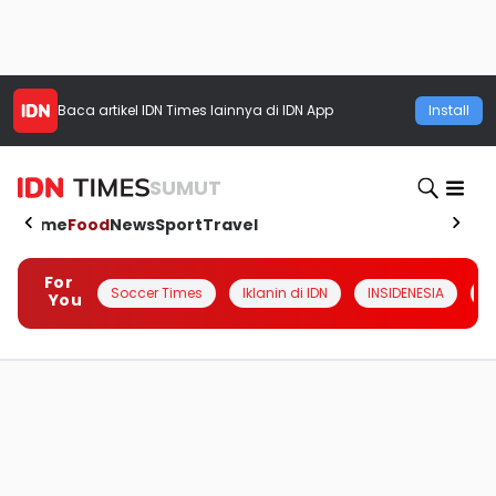
Baca artikel
IDN Times
lainnya di IDN App
Install
SUMUT
Home
Food
News
Sport
Travel
For
Soccer Times
Iklanin di IDN
INSIDENESIA
#
You