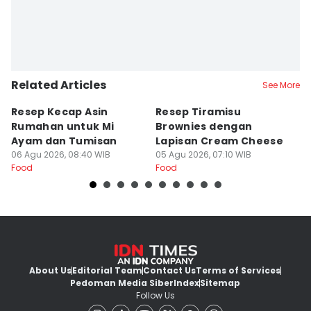
Related Articles
See More
Resep Kecap Asin
Resep Tiramisu
5
Rumahan untuk Mi
Brownies dengan
S
Ayam dan Tumisan
Lapisan Cream Cheese
P
06 Agu 2026, 08:40 WIB
05 Agu 2026, 07:10 WIB
04
Food
Food
Fo
About Us
Editorial Team
Contact Us
Terms of Services
Pedoman Media Siber
Index
Sitemap
Follow Us