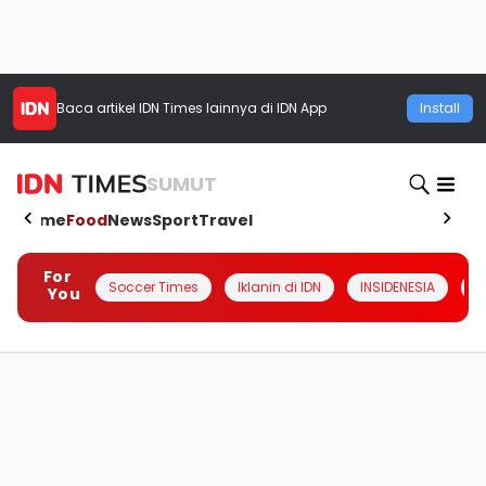
Baca artikel
IDN Times
lainnya di IDN App
Install
SUMUT
Home
Food
News
Sport
Travel
For
Soccer Times
Iklanin di IDN
INSIDENESIA
#
You