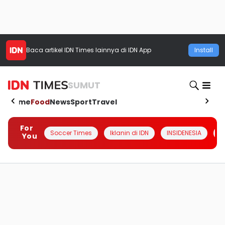
Baca artikel
IDN Times
lainnya di IDN App
Install
SUMUT
Home
Food
News
Sport
Travel
For
Soccer Times
Iklanin di IDN
INSIDENESIA
#
You