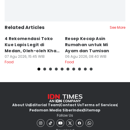
Related Articles
See More
4 Rekomendasi Toko
Resep Kecap Asin
R
Kue Lapis Legit di
Rumahan untuk Mi
B
Medan, Oleh-oleh Khas
Ayam dan Tumisan
L
Sumut
07 Agu 2026, 15:45 WIB
06 Agu 2026, 08:40 WIB
05
Food
Food
Fo
About Us
Editorial Team
Contact Us
Terms of Services
Pedoman Media Siber
Index
Sitemap
Follow Us