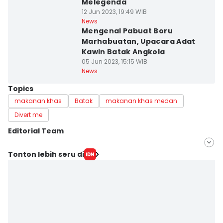
Melegenda
12 Jun 2023, 19:49 WIB
News
Mengenal Pabuat Boru
Marhabuatan, Upacara Adat
Kawin Batak Angkola
05 Jun 2023, 15:15 WIB
News
Topics
makanan khas
Batak
makanan khas medan
Divert me
Editorial Team
Editor
Tonton lebih seru di
Masdalena Napitupulu
Editor
Doni Hermawan