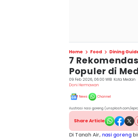
Home
Food
Dining Guid
7 Rekomendas
Populer di Me
09 Feb 2026, 06:00 WIB
Kota Medan
Doni Hermawan
News
Channel
ilustrasi nasi goreng (unsplash.com/ep
Share Article
Di Tanah Air,
nasi goreng
bi