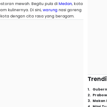
estoran mewah. Begitu pula di
Medan
, kota
m kulinernya. Di sini,
warung
nasi goreng
t kota dengan cita rasa yang beragam.
Trendi
1
.
Gubern
2
.
Prabow
3
.
Makan B
4
.
Nilai T