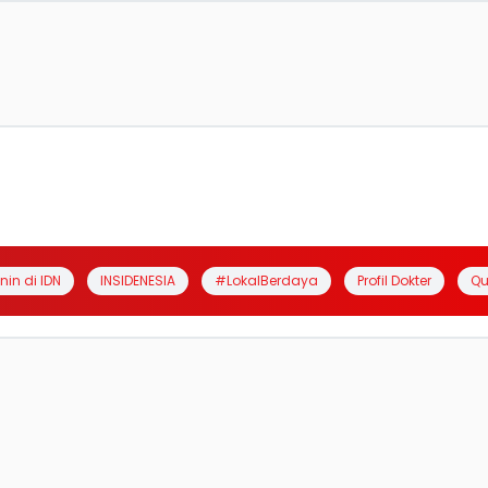
anin di IDN
INSIDENESIA
#LokalBerdaya
Profil Dokter
Qu