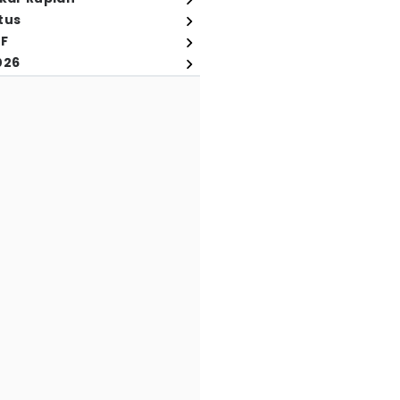
tus
FF
026