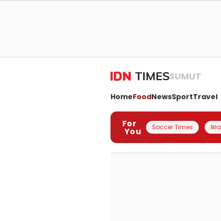
SUMUT
Home
Food
News
Sport
Travel
For
Soccer Times
Ikl
You