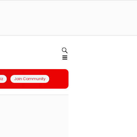
iz
Join Community