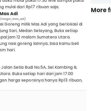
 buka mulai pukul 17.30 WIB sampai pukul
g mulai dari Rp17 ribuan saja.
More 
 Mas Adi
m/nasgor_mas_adi)
i Goreng milik Mas Adi yang berlokasi di
njung Sari, Medan Selayang, Buka setiap
ampai jam 12 malam Sumatera Utara.
ung nasi goreng lainnya, bisa kamu beli
am hari.
Jalan Setia Budi No.5A, Sei Kambing B,
ara. Buka setiap hari dari jam 17.00
gan harga seporsinya hanya Rp13 ribuan,