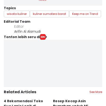
Topics
wisata kuliner
kuliner sumatera barat
Keep me on Trend
Editorial Team
Editor
Arifin Al Alamudi
Tonton lebih seru di
Related Articles
See More
4 Rekomendasi Toko
Resep Kecap Asin
R