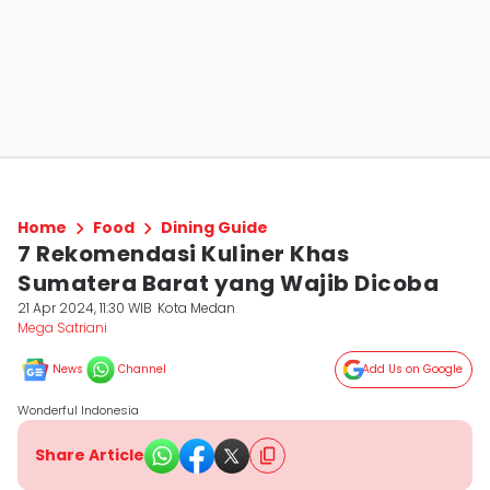
Home
Food
Dining Guide
7 Rekomendasi Kuliner Khas
Sumatera Barat yang Wajib Dicoba
21 Apr 2024, 11:30 WIB
Kota Medan
Mega Satriani
News
Channel
Add Us on Google
Wonderful Indonesia
Share Article