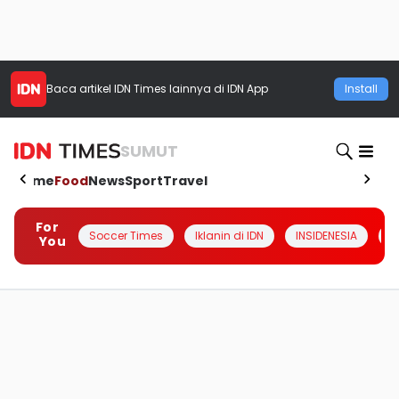
Baca artikel
IDN Times
lainnya di IDN App
Install
SUMUT
Home
Food
News
Sport
Travel
For
Soccer Times
Iklanin di IDN
INSIDENESIA
#
You