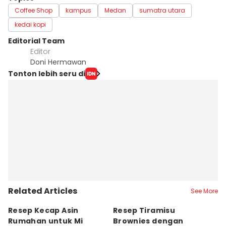
Coffee Shop
kampus
Medan
sumatra utara
kedai kopi
Editorial Team
Editor
Doni Hermawan
Tonton lebih seru di
Related Articles
See More
Resep Kecap Asin
Resep Tiramisu
5
Rumahan untuk Mi
Brownies dengan
S