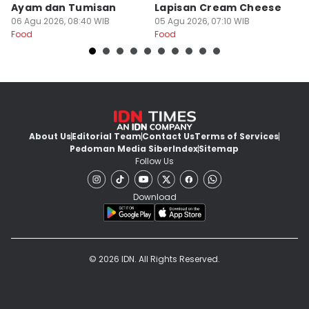
Ayam dan Tumisan
Lapisan Cream Cheese
P
06 Agu 2026, 08:40 WIB
05 Agu 2026, 07:10 WIB
04
Food
Food
Fo
About Us
Editorial Team
Contact Us
Terms of Services
Pedoman Media Siber
Index
Sitemap
Follow Us
Download
© 2026 IDN. All Rights Reserved.