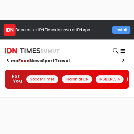
Baca artikel
IDN Times
lainnya di IDN App
Install
SUMUT
Home
Food
News
Sport
Travel
For
Soccer Times
Iklanin di IDN
INSIDENESIA
#
You