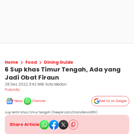
Home
Food
Dining Guide
6 Sup khas Timur Tengah, Ada yang
Jadi Obat Firaun
28 Des 2022, 11:42 WIB
Kota Medan
Puteridly
News
Channel
Add Us on Google
sup lentil khas timur tengah (freepik.com/chandlervid85)
Share Article