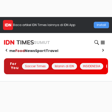
Baca artikel
IDN Times
lainnya di IDN App
Install
SUMUT
Home
Food
News
Sport
Travel
For
Soccer Times
Iklanin di IDN
INSIDENESIA
#
You