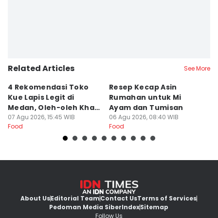
Related Articles
See More
4 Rekomendasi Toko
Resep Kecap Asin
R
Kue Lapis Legit di
Rumahan untuk Mi
B
Medan, Oleh-oleh Khas
Ayam dan Tumisan
L
Sumut
07 Agu 2026, 15:45 WIB
06 Agu 2026, 08:40 WIB
05
Food
Food
Fo
About Us
Editorial Team
Contact Us
Terms of Services
Pedoman Media Siber
Index
Sitemap
Follow Us