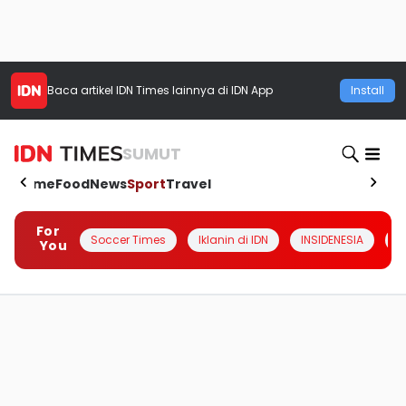
Baca artikel
IDN Times
lainnya di IDN App
Install
SUMUT
Home
Food
News
Sport
Travel
For
Soccer Times
Iklanin di IDN
INSIDENESIA
#
You