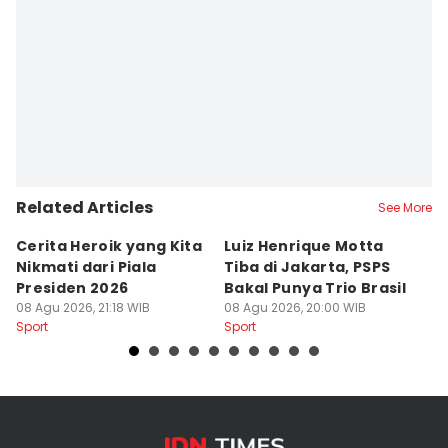
Related Articles
See More
Cerita Heroik yang Kita
Luiz Henrique Motta
L
Nikmati dari Piala
Tiba di Jakarta, PSPS
P
Presiden 2026
Bakal Punya Trio Brasil
L
08 Agu 2026, 21:18 WIB
08 Agu 2026, 20:00 WIB
02
Sport
Sport
Sp