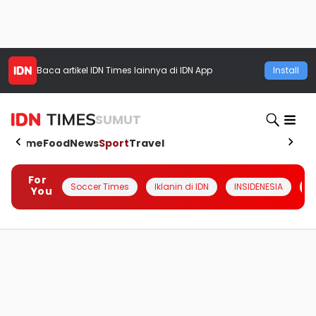
Baca artikel
IDN Times
lainnya di IDN App
Install
SUMUT
Home
Food
News
Sport
Travel
For
Soccer Times
Iklanin di IDN
INSIDENESIA
#
You