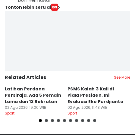
Doni Hermawan
Tonton lebih seru di
Related Articles
See More
Latihan Perdana
PSMS Kalah 3 Kali di
Di
Persiraja, Ada 5 Pemain
Piala Presiden, Ini
P
Lama dan 13 Rekrutan
Evaluasi Eko Purdjianto
di
02 Agu 2026, 19:00 WIB
02 Agu 2026, 11:43 WIB
01
Sport
Sport
Sp