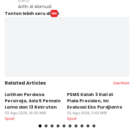
Editor
Arifin Al Alamudi
Tonton lebih seru di
Related Articles
See More
Latihan Perdana
PSMS Kalah 3 Kali di
Di
Persiraja, Ada 5 Pemain
Piala Presiden, Ini
P
Lama dan 13 Rekrutan
Evaluasi Eko Purdjianto
di
02 Agu 2026, 19:00 WIB
02 Agu 2026, 11:43 WIB
01
Sport
Sport
Sp