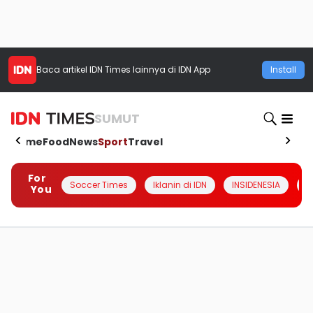
Baca artikel
IDN Times
lainnya di IDN App
Install
SUMUT
Home
Food
News
Sport
Travel
For
Soccer Times
Iklanin di IDN
INSIDENESIA
#
You