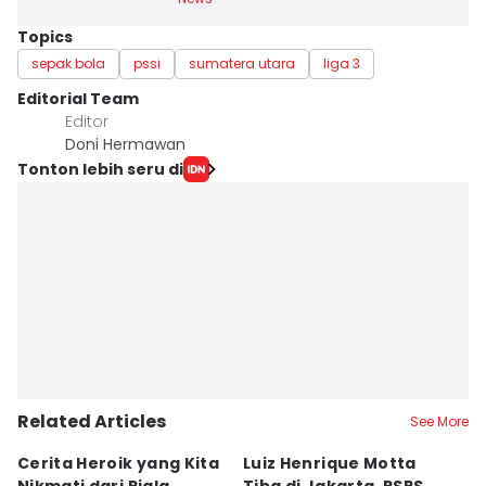
Topics
sepak bola
pssi
sumatera utara
liga 3
Editorial Team
Editor
Doni Hermawan
Tonton lebih seru di
Related Articles
See More
Cerita Heroik yang Kita
Luiz Henrique Motta
L