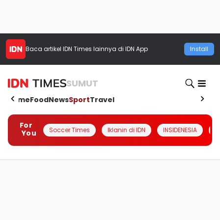
Baca artikel
IDN Times
lainnya di IDN App
Install
SUMUT
Home
Food
News
Sport
Travel
For
Soccer Times
Iklanin di IDN
INSIDENESIA
#
You