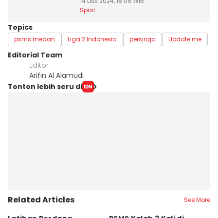
14 Des 2024, 18:06 WIB
Sport
Topics
psms medan
Liga 2 Indonesia
persiraja
Update me
Editorial Team
Editor
Arifin Al Alamudi
Tonton lebih seru di
Related Articles
See More