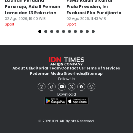
Latihan Perdana
PSMS Kalah 3 Kali di
Di
Persiraja, Ada 5 Pemain
Piala Presiden, Ini
P
Lama dan 13 Rekrutan
Evaluasi Eko Purdjianto
di
02 Agu 2026, 19:00 WIB
02 Agu 2026, 11:43 WIB
01
Sport
Sport
Sp
About Us
Editorial Team
Contact Us
Terms of Services
Pedoman Media Siber
Index
Sitemap
Follow Us
Download
© 2026 IDN. All Rights Reserved.