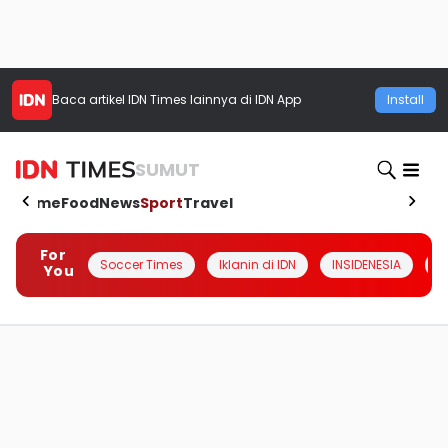
Baca artikel
IDN Times
lainnya di IDN App
Install
SUMUT
Home
Food
News
Sport
Travel
For
Soccer Times
Iklanin di IDN
INSIDENESIA
#
You