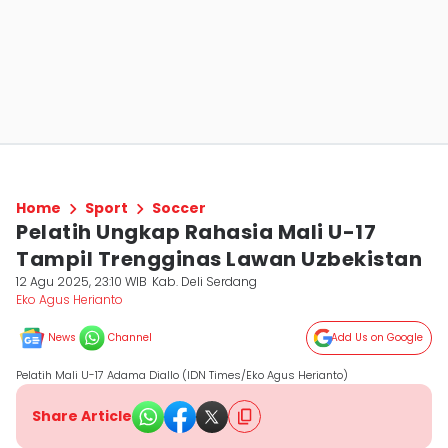
Home
Sport
Soccer
Pelatih Ungkap Rahasia Mali U-17
Tampil Trengginas Lawan Uzbekistan
12 Agu 2025, 23:10 WIB
Kab. Deli Serdang
Eko Agus Herianto
News
Channel
Add Us on Google
Pelatih Mali U-17 Adama Diallo (IDN Times/Eko Agus Herianto)
Share Article