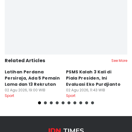
Related Articles
See More
Latihan Perdana
PSMS Kalah 3 Kali di
Di
Persiraja, Ada 5 Pemain
Piala Presiden, Ini
P
Lama dan 13 Rekrutan
Evaluasi Eko Purdjianto
di
02 Agu 2026, 19:00 WIB
02 Agu 2026, 11:43 WIB
01
Sport
Sport
Sp