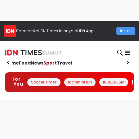
Baca artikel
IDN Times
lainnya di IDN App
Install
SUMUT
Home
Food
News
Sport
Travel
For
Soccer Times
Iklanin di IDN
INSIDENESIA
#
You