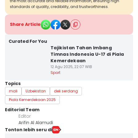
the most accurate and reliable information, ensuring high
standards of quality, credibility, and trustworthiness.
Share Article
Curated For You
Tajikistan Tahan Imbang
Timnas Indonesia U-17 di Piala
Kemerdekaan
12 Agu 2025, 22:07 WIB
Sport
Topics
mali
Uzbekistan
deli serdang
Piala Kemerdekaan 2025
Editorial Team
Editor
Arifin Al Alamudi
Tonton lebih seru di