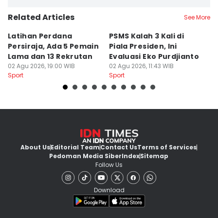
Related Articles
See More
Latihan Perdana
PSMS Kalah 3 Kali di
Di
Persiraja, Ada 5 Pemain
Piala Presiden, Ini
P
Lama dan 13 Rekrutan
Evaluasi Eko Purdjianto
di
02 Agu 2026, 19:00 WIB
02 Agu 2026, 11:43 WIB
01
Sport
Sport
Sp
About Us
Editorial Team
Contact Us
Terms of Services
Pedoman Media Siber
Index
Sitemap
Follow Us
Download