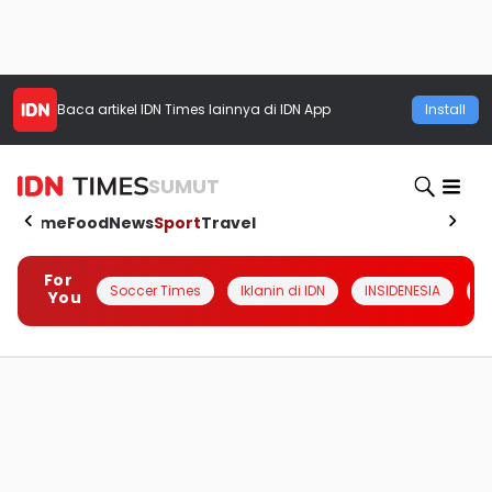
Baca artikel
IDN Times
lainnya di IDN App
Install
SUMUT
Home
Food
News
Sport
Travel
For
Soccer Times
Iklanin di IDN
INSIDENESIA
#
You