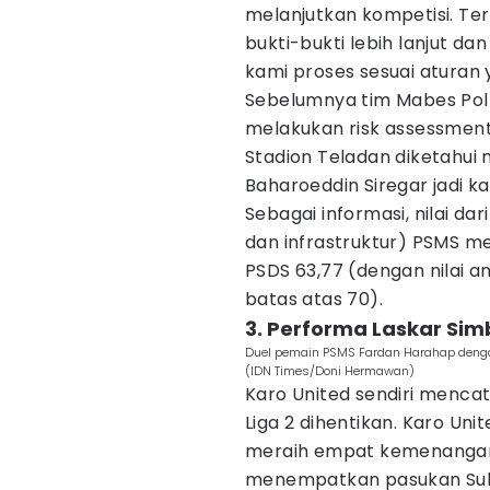
melanjutkan kompetisi. Ter
bukti-bukti lebih lanjut d
kami proses sesuai aturan 
Sebelumnya tim Mabes Pol
melakukan risk assessment
Stadion Teladan diketahui
Baharoeddin Siregar jadi k
Sebagai informasi, nilai dar
dan infrastruktur) PSMS me
PSDS 63,77 (dengan nilai
batas atas 70).
3. Performa Laskar Simb
Duel pemain PSMS Fardan Harahap dengan 
(IDN Times/Doni Hermawan)
Karo United sendiri menc
Liga 2 dihentikan. Karo Uni
meraih empat kemenangan d
menempatkan pasukan Suhar