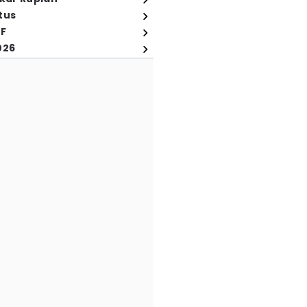
tus
FF
026