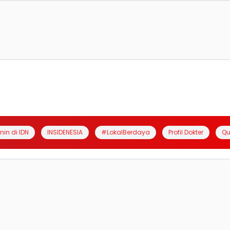
anin di IDN
INSIDENESIA
#LokalBerdaya
Profil Dokter
Qu