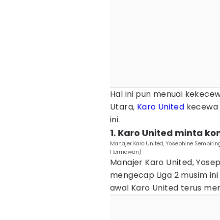
Hal ini pun menuai kekece
Utara,
Karo United
kecewa d
ini.
1. Karo United minta ko
Manajer Karo United, Yosephine Sembir
Hermawan)
Manajer Karo United, Yose
mengecap Liga 2 musim ini s
awal Karo United terus men