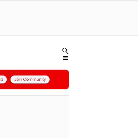
iz
Join Community