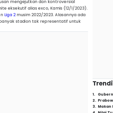
san mengejutkan dan kontroversial
e eksekutif alias exco, Kamis (12/1/2023).
an
Liga 2
musim 2022/2023. Alasannya ada
banyak stadion tak representatif untuk
Trendi
1
.
Gubern
2
.
Prabow
3
.
Makan B
4
.
Nilai T