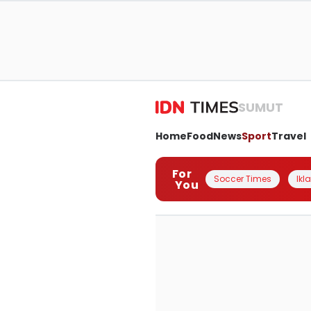
SUMUT
Home
Food
News
Sport
Travel
For
Soccer Times
Ikl
You