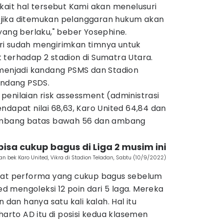
kait hal tersebut Kami akan menelusuri
an jika ditemukan pelanggaran hukum akan
yang berlaku," beber Yosephine.
ri sudah mengirimkan timnya untuk
 terhadap 2 stadion di Sumatra Utara.
 menjadi kandang PSMS dan Stadion
andang PSDS.
i penilaian risk assessment (administrasi
ndapat nilai 68,63, Karo United 64,84 dan
 ambang batas bawah 56 dan ambang
isa cukup bagus di Liga 2 musim ini
bek Karo United, Vikra di Stadion Teladan, Sabtu (10/9/2022)
atat performa yang cukup bagus sebelum
ted mengoleksi 12 poin dari 5 laga. Mereka
an hanya satu kali kalah. Hal itu
to AD itu di posisi kedua klasemen