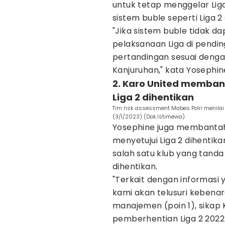
untuk tetap menggelar Li
sistem buble seperti Liga 
"Jika sistem buble tidak d
pelaksanaan Liga di pendin
pertandingan sesuai denga
Kanjuruhan," kata Yosephin
2. Karo United membant
Liga 2 dihentikan
Tim risk assessment Mabes Polri menilai
(3/1/2023) (Dok.Istimewa)
Yosephine juga membantah 
menyetujui Liga 2 dihentik
salah satu klub yang tanda
dihentikan.
"Terkait dengan informasi 
kami akan telusuri kebena
manajemen (poin 1), sikap 
pemberhentian Liga 2 2022