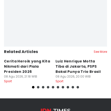
Related Articles
See More
Cerita Heroik yang Kita
Luiz Henrique Motta
L
Nikmati dari Piala
Tiba di Jakarta, PSPS
P
Presiden 2026
Bakal Punya Trio Brasil
L
08 Agu 2026, 21:18 WIB
08 Agu 2026, 20:00 WIB
02
Sport
Sport
Sp