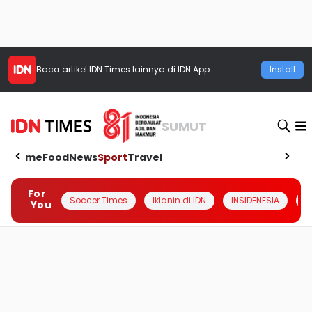
Baca artikel
IDN Times
lainnya di IDN App
Install
SUMUT
Home
Food
News
Sport
Travel
For
Soccer Times
Iklanin di IDN
INSIDENESIA
#
You