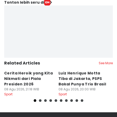
Tonton lebih seru di
Related Articles
See More
Cerita Heroik yang Kita
Luiz Henrique Motta
L
Nikmati dari Piala
Tiba di Jakarta, PSPS
P
Presiden 2026
Bakal Punya Trio Brasil
L
08 Agu 2026, 21:18 WIB
08 Agu 2026, 20:00 WIB
02
Sport
Sport
Sp