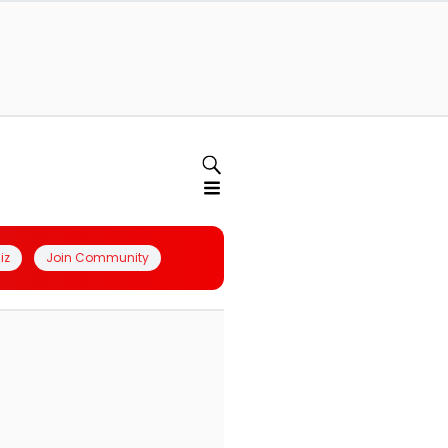
iz
Join Community