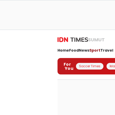
SUMUT
Home
Food
News
Sport
Travel
For
Soccer Times
Ikl
You