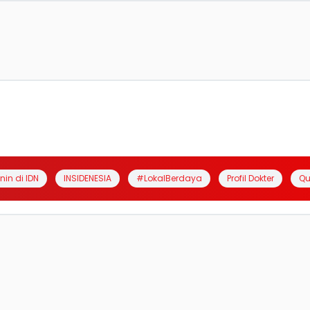
anin di IDN
INSIDENESIA
#LokalBerdaya
Profil Dokter
Qu