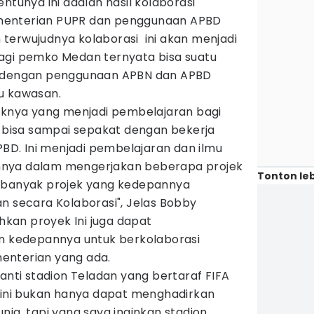
ntunya ini adalah hasil kolaborasi
menterian PUPR dan penggunaan APBD
terwujudnya kolaborasi ini akan menjadi
agi pemko Medan ternyata bisa suatu
n dengan penggunaan APBN dan APBD
u kawasan.
siknya yang menjadi pembelajaran bagi
a bisa sampai sepakat dengan bekerja
D. Ini menjadi pembelajaran dan ilmu
nnya dalam mengerjakan beberapa projek
Tonton leb
a banyak projek yang kedepannya
n secara Kolaborasi", Jelas Bobby
kan proyek Ini juga dapat
kedepannya untuk berkolaborasi
enterian yang ada.
nanti stadion Teladan yang bertaraf FIFA
l ini bukan hanya dapat menghadirkan
nia, tapi yang saya inginkan stadion