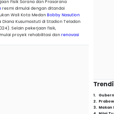
jaan Fisik Sarana dan Prasarana
n
resmi dimulai dengan ditandai
kukan Wali Kota Medan
Bobby Nasution
 Diana Kusumastuti di Stadion Teladan
4). Selain pekerjaan fisik,
mulai proyek rehabilitasi dan
renovasi
Trendi
1
.
Gubern
2
.
Prabow
3
.
Makan B
4
.
Nilai T