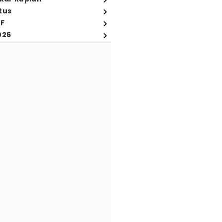
tus
FF
026