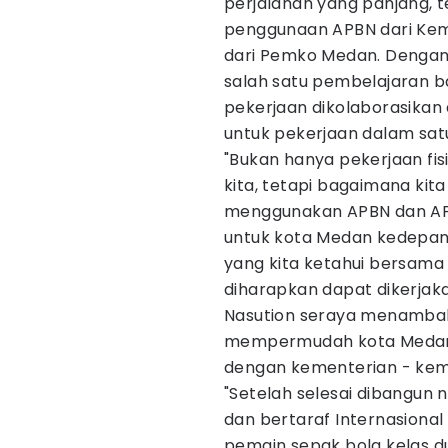
perjalanan yang panjang, te
penggunaan APBN dari Ke
dari Pemko Medan. Dengan 
salah satu pembelajaran b
pekerjaan dikolaborasika
untuk pekerjaan dalam sat
"Bukan hanya pekerjaan fi
kita, tetapi bagaimana kit
menggunakan APBN dan APB
untuk kota Medan kedepa
yang kita ketahui bersam
diharapkan dapat dikerjaka
Nasution seraya menambah
mempermudah kota Medan 
dengan kementerian - kem
"Setelah selesai dibangun 
dan bertaraf Internasiona
pemain sepak bola kelas du