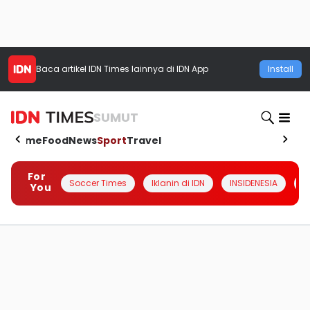
Baca artikel
IDN Times
lainnya di IDN App
Install
SUMUT
Home
Food
News
Sport
Travel
For
Soccer Times
Iklanin di IDN
INSIDENESIA
#
You