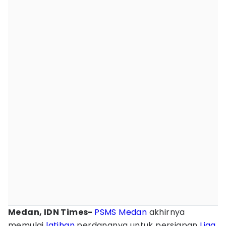
Medan, IDN Times-
PSMS Medan
akhirnya
memulai
latihan
perdananya untuk persiapan
Liga