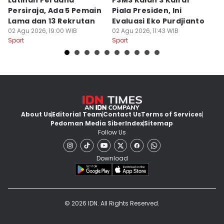
Latihan Perdana
PSMS Kalah 3 Kali di
Di
Persiraja, Ada 5 Pemain
Piala Presiden, Ini
P
Lama dan 13 Rekrutan
Evaluasi Eko Purdjianto
di
02 Agu 2026, 19:00 WIB
02 Agu 2026, 11:43 WIB
01
Sport
Sport
Sp
About Us
Editorial Team
Contact Us
Terms of Services
Pedoman Media Siber
Index
Sitemap
Follow Us
Download
© 2026 IDN. All Rights Reserved.