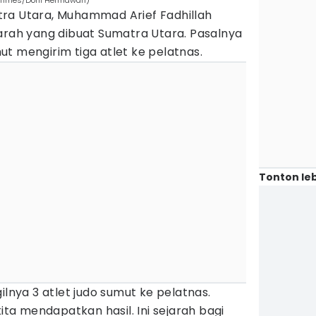
 Times/Doni Hermawan)
ra Utara, Muhammad Arief Fadhillah
arah yang dibuat Sumatra Utara. Pasalnya
t mengirim tiga atlet ke pelatnas.
Tonton leb
ilnya 3 atlet judo sumut ke pelatnas.
kita mendapatkan hasil. Ini sejarah bagi