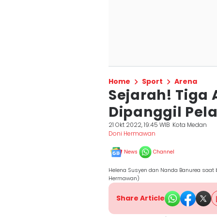
Home
Sport
Arena
Sejarah! Tiga
Dipanggil Pel
21 Okt 2022, 19:45 WIB
Kota Medan
Doni Hermawan
News
Channel
Helena Susyen dan Nanda Banurea saat b
Hermawan)
Share Article