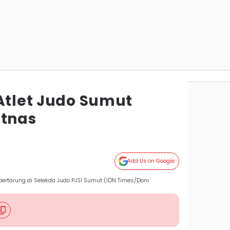
 Atlet Judo Sumut
atnas
Add Us on Google
ertarung di Selekda Judo PJSI Sumut (IDN Times/Doni