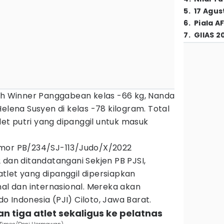
5
.
17 Agus
6
.
Piala A
7
.
GIIAS 2
lah Winner Panggabean kelas -66 kg, Nanda
elena Susyen di kelas -78 kilogram. Total
tlet putri yang dipanggil untuk masuk
omor PB/234/SJ-113/Judo/X/2022
 dan ditandatangani Sekjen PB PJSI,
 atlet yang dipanggil dipersiapkan
nal dan internasional. Mereka akan
 Indonesia (PJI) Ciloto, Jawa Barat.
an tiga atlet sekaligus ke pelatnas