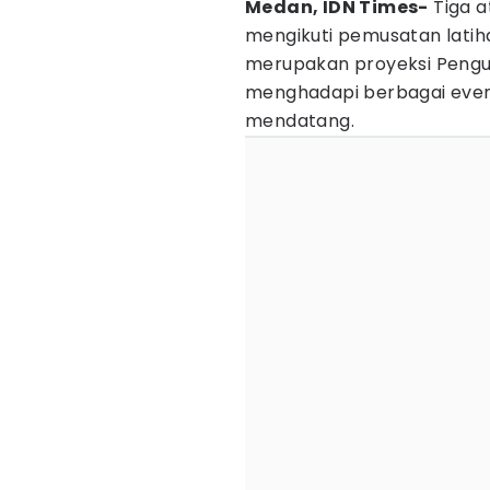
Medan, IDN Times-
Tiga a
mengikuti pemusatan latiha
merupakan proyeksi Pengur
menghadapi berbagai even
mendatang.