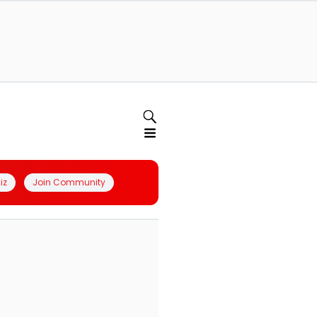
iz
Join Community