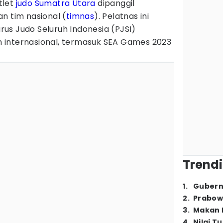
tlet
judo
Sumatra Utara
dipanggil
n tim nasional (
timnas
). Pelatnas ini
us Judo Seluruh Indonesia (PJSI)
 internasional, termasuk SEA Games 2023
Trendi
1
.
Gubern
2
.
Prabow
3
.
Makan B
4
.
Nilai T