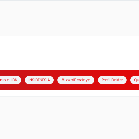
anin di IDN
INSIDENESIA
#LokalBerdaya
Profil Dokter
Qu