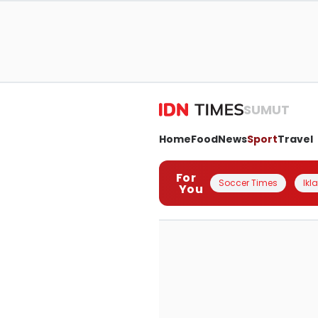
SUMUT
Home
Food
News
Sport
Travel
For
Soccer Times
Ikl
You