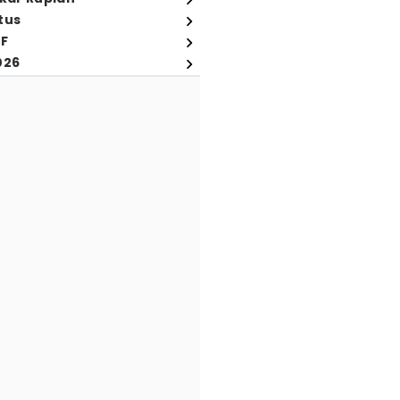
tus
FF
026