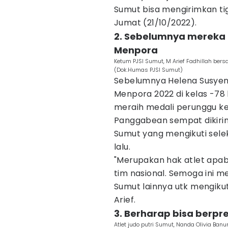
Sumut bisa mengirimkan tiga
Jumat (21/10/2022).
2. Sebelumnya mereka b
Menpora
Ketum PJSI Sumut, M Arief Fadhillah ber
(Dok.Humas PJSI Sumut)
Sebelumnya Helena Susyen 
Menpora 2022 di kelas -78
meraih medali perunggu ke
Panggabean sempat dikirim 
Sumut yang mengikuti selek
lalu.
"Merupakan hak atlet apabil
tim nasional. Semoga ini m
Sumut lainnya utk mengikuti 
Arief.
3. Berharap bisa berpre
Atlet judo putri Sumut, Nanda Olivia Ban