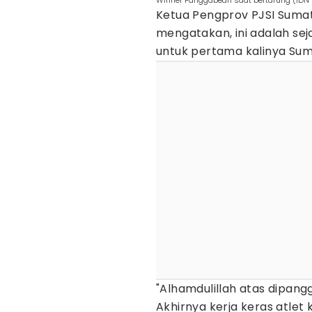
Winner Panggabean saat bertarung (IDN
Ketua Pengprov PJSI Sumat
mengatakan, ini adalah sej
untuk pertama kalinya Sumu
"Alhamdulillah atas dipangg
Akhirnya kerja keras atlet 