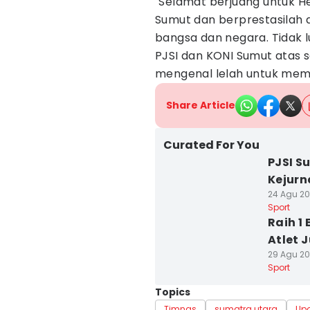
"Selamat berjuang untuk H
Sumut dan berprestasilah 
bangsa dan negara. Tidak 
PJSI dan KONI Sumut atas 
mengenal lelah untuk memb
Share Article
Curated For You
PJSI S
Kejurn
24 Agu 202
Sport
Raih 1
Atlet 
29 Agu 20
Sport
Topics
Timnas
sumatra utara
Up