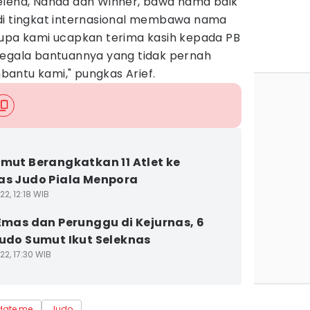
elena, Nanda dan Winner, bawa nama baik
di tingkat internasional membawa nama
lupa kami ucapkan terima kasih kepada PB
segala bantuannya yang tidak pernah
antu kami," pungkas Arief.
umut Berangkatkan 11 Atlet ke
as Judo Piala Menpora
2, 12:18 WIB
 Emas dan Perunggu di Kejurnas, 6
Judo Sumut Ikut Seleknas
22, 17:30 WIB
date me
Judo