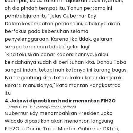
keempat, kalau tahun ini dijadikan tidak nyaman,
oh dia pindah tempat itu. Tahun pertama ini
pembelajaran itu," jelas Gubernur Edy.
Dalam kesempatan perdana ini, pihaknya akan
berfokus pada kebersihan selama
penyelenggaraan. Karena jika tidak, gelaran
serupa terancam tidak digelar lagi.
"Kita fokuskan benar kebersihannya, kalau
keindahanya sudah di beri tuhan kita. Danau Toba
sangat indah, tetapi nah kotanya ini kurang bagus.
Iya tergantung kita, tetapi kalau kotor dan jorok.
Berarti manusianya," kata mantan Pangkostrad
itu.
4. Jokowi dipastikan hadir menonton F1H2O
Ilustrasi F1H20. (f1h2o.com/Vittorio Ubertone)
Gubernur Edy menambahkan Presiden Joko
Widodo dipastikan akan menonton langsung
F1H2O di Danau Toba. Mantan Gubernur DKI itu,