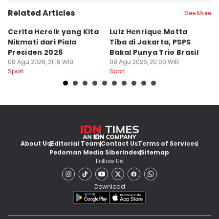
Related Articles
See More
Cerita Heroik yang Kita
Luiz Henrique Motta
L
Nikmati dari Piala
Tiba di Jakarta, PSPS
P
Presiden 2026
Bakal Punya Trio Brasil
L
08 Agu 2026, 21:18 WIB
08 Agu 2026, 20:00 WIB
02
Sport
Sport
Sp
About Us
Editorial Team
Contact Us
Terms of Services
Pedoman Media Siber
Index
Sitemap
Follow Us
Download