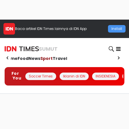
Baca artikel
IDN Times
lainnya di IDN App
Install
SUMUT
Home
Food
News
Sport
Travel
For
Soccer Times
Iklanin di IDN
INSIDENESIA
#
You