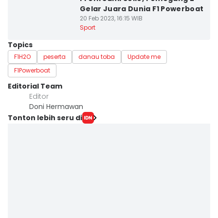
Gelar Juara Dunia F1 Powerboat
20 Feb 2023, 16:15 WIB
Sport
Topics
F1H2O
peserta
danau toba
Update me
F1Powerboat
Editorial Team
Editor
Doni Hermawan
Tonton lebih seru di