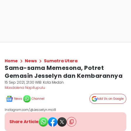
Home
News
Sumatra Utara
Sama-sama Memesona, Potret
Gemasin Jesselyn dan Kembarannya
15 Sep 2021, 21:30 WIB
Kota Medan
Masdalena Napitupulu
News
Channel
Add Us on Google
Instagram.com/@Jesselyn.mci8
Share Article