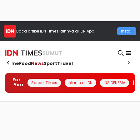
Baca artikel
IDN Times
lainnya di IDN App
Install
SUMUT
Home
Food
News
Sport
Travel
For
Soccer Times
Iklanin di IDN
INSIDENESIA
#
You