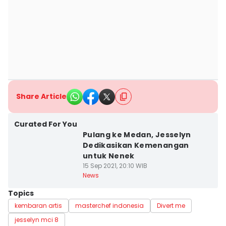
Share Article
Curated For You
Pulang ke Medan, Jesselyn
Dedikasikan Kemenangan
untuk Nenek
15 Sep 2021, 20:10 WIB
News
Topics
kembaran artis
masterchef indonesia
Divert me
jesselyn mci 8