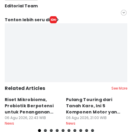
Editorial Team
Editor
Tonton lebih seru di
Masdalena Napitupulu
Editor
Arifin Al Alamudi
Related Articles
See More
Riset Mikrobioma,
Pulang Touring dari
M
Probiotik Berpotensi
Tanah Karo, Ini 5
W
untuk Penanganan
Komponen Motor yang
T
Jerawat
06 Agu 2026, 22:43 WIB
Wajib Dicek
06 Agu 2026, 21:00 WIB
K
06
News
News
Ne