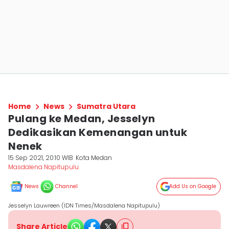
Home
News
Sumatra Utara
Pulang ke Medan, Jesselyn
Dedikasikan Kemenangan untuk
Nenek
15 Sep 2021, 20:10 WIB
Kota Medan
Masdalena Napitupulu
News
Channel
Add Us on Google
Jesselyn Lauwreen (IDN Times/Masdalena Napitupulu)
Share Article