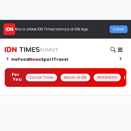
Baca artikel
IDN Times
lainnya di IDN App
Install
SUMUT
Home
Food
News
Sport
Travel
For
Soccer Times
Iklanin di IDN
INSIDENESIA
#
You