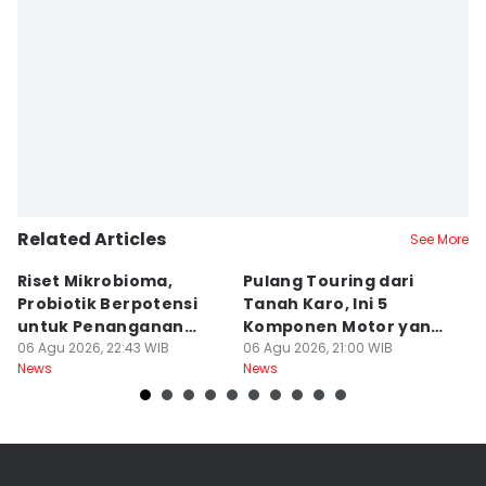
Masdalena Napitupulu
Editor
Arifin Al Alamudi
Related Articles
See More
Riset Mikrobioma,
Pulang Touring dari
M
Probiotik Berpotensi
Tanah Karo, Ini 5
W
untuk Penanganan
Komponen Motor yang
T
Jerawat
06 Agu 2026, 22:43 WIB
Wajib Dicek
06 Agu 2026, 21:00 WIB
K
06
News
News
Ne