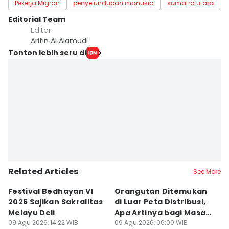
Pekerja Migran
penyelundupan manusia
sumatra utara
Editorial Team
Editor
Arifin Al Alamudi
Tonton lebih seru di
Related Articles
See More
Festival Bedhayan VI
Orangutan Ditemukan
S
2026 Sajikan Sakralitas
di Luar Peta Distribusi,
P
Melayu Deli
Apa Artinya bagi Masa
di
09 Agu 2026, 14:22 WIB
Depan Konservasi?
09 Agu 2026, 06:00 WIB
08