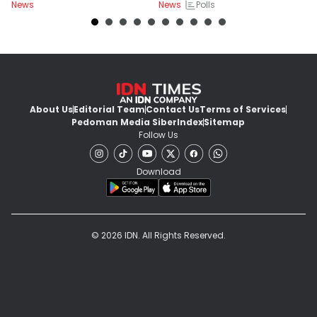
Polls
News
News
Ne
About Us
Editorial Team
Contact Us
Terms of Services
Pedoman Media Siber
Index
Sitemap
Follow Us
Download
© 2026 IDN. All Rights Reserved.