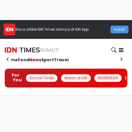
Baca artikel
IDN Times
lainnya di IDN App
Install
SUMUT
Home
Food
News
Sport
Travel
For
Soccer Times
Iklanin di IDN
INSIDENESIA
#
You