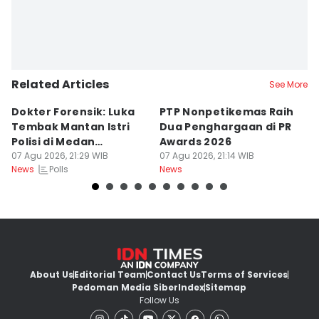
Related Articles
See More
Dokter Forensik: Luka
PTP Nonpetikemas Raih
E
Tembak Mantan Istri
Dua Penghargaan di PR
M
Polisi di Medan
Awards 2026
Sa
Berkarakter Tempel
07 Agu 2026, 21:29 WIB
07 Agu 2026, 21:14 WIB
07
Polls
News
News
Ne
About Us
Editorial Team
Contact Us
Terms of Services
Pedoman Media Siber
Index
Sitemap
Follow Us