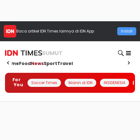
Baca artikel
IDN Times
lainnya di IDN App
Install
SUMUT
Home
Food
News
Sport
Travel
For
Soccer Times
Iklanin di IDN
INSIDENESIA
#
You