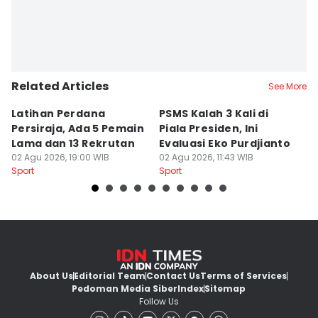
Related Articles
See More
Latihan Perdana
PSMS Kalah 3 Kali di
Di
Persiraja, Ada 5 Pemain
Piala Presiden, Ini
P
Lama dan 13 Rekrutan
Evaluasi Eko Purdjianto
di
02 Agu 2026, 19:00 WIB
02 Agu 2026, 11:43 WIB
01
Sport
Sport
Sp
About Us
Editorial Team
Contact Us
Terms of Services
Pedoman Media Siber
Index
Sitemap
Follow Us