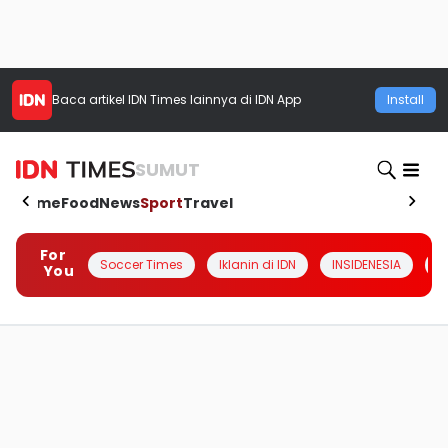
Baca artikel
IDN Times
lainnya di IDN App
Install
SUMUT
Home
Food
News
Sport
Travel
For
Soccer Times
Iklanin di IDN
INSIDENESIA
#
You