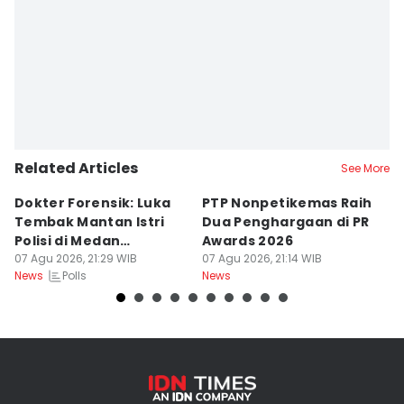
Related Articles
See More
Dokter Forensik: Luka
PTP Nonpetikemas Raih
E
Tembak Mantan Istri
Dua Penghargaan di PR
M
Polisi di Medan
Awards 2026
Sa
Berkarakter Tempel
07 Agu 2026, 21:29 WIB
07 Agu 2026, 21:14 WIB
07
Polls
News
News
Ne