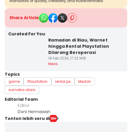
standards of quality, credibility, and trustworthiness.
Share Article
Curated For You
Ramadan di Riau, Warnet
hingga Rental Playstation
Dilarang Beroperasi
18 Feb 2026, 17:23 WIB
News
Topics
game
Playstation
rental ps
Medan
sumatra utara
Editorial Team
Editor
Doni Hermawan
Tonton lebih seru di