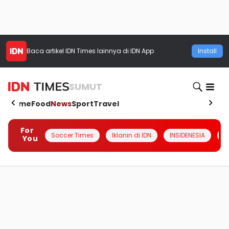
Baca artikel
IDN Times
lainnya di IDN App
Install
SUMUT
Home
Food
News
Sport
Travel
For
Soccer Times
Iklanin di IDN
INSIDENESIA
#
You