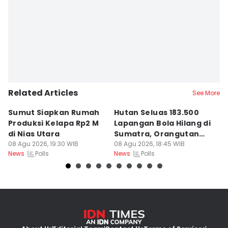
Editor
Doni Hermawan
Related Articles
See More
Sumut Siapkan Rumah
Hutan Seluas 183.500
5
Produksi Kelapa Rp2 M
Lapangan Bola Hilang di
S
di Nias Utara
Sumatra, Orangutan
P
08 Agu 2026, 19:30 WIB
Tertekan
08 Agu 2026, 18:45 WIB
08
Polls
Polls
News
News
Ne