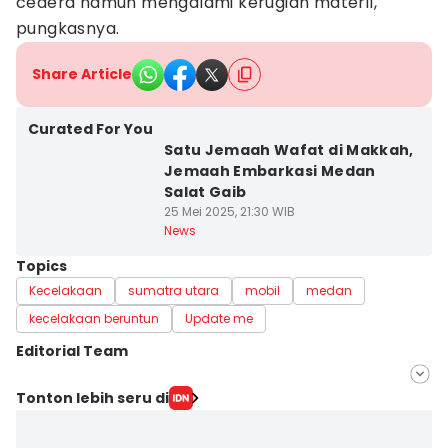
cedera namun mengalami kerugian materil,"
pungkasnya.
Share Article
Curated For You
Satu Jemaah Wafat di Makkah,
Jemaah Embarkasi Medan
Salat Gaib
25 Mei 2025, 21:30 WIB
News
Topics
Kecelakaan
sumatra utara
mobil
medan
kecelakaan beruntun
Update me
Editorial Team
Editor
Tonton lebih seru di
Eko Agus Herianto