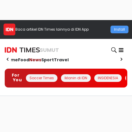
Baca artikel
IDN Times
lainnya di IDN App
Install
SUMUT
Home
Food
News
Sport
Travel
For
Soccer Times
Iklanin di IDN
INSIDENESIA
#
You