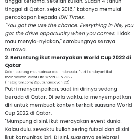
tinggal terlama, setelah kuliah. Sudah 4 tahun
tinggal di Qatar, sejak 2018," katanya memulai
percakapan kepada
IDN Times
.
"You got the use the chance. Everything in life, you
got the drive opportunity when you comes.
Tidak
mau menyia-nyiakan," sambungnya seraya
tertawa.
2. Beruntung ikut merayakan World Cup 2022 di
Qatar
Salah seorang mountaineer asal Indonesia, Putri Handayani ikut
meramaikan event Fifa World Cup 2022.
(Instagram.com/@putri.handayani22)
Putri menyampaikan, saat ini dirinya sedang
berada di Qatar. Di sela waktu, ia menyempatkan
diri untuk membuat konten terkait suasana World
Cup 2022 di Qatar.
"Mumpung di sini, ikut merayakan event dunia.
Kalau dulu, sewaktu kuliah sering futsal dan di sini
ikut komunitas lari. Di sini, suasanya selebrasi