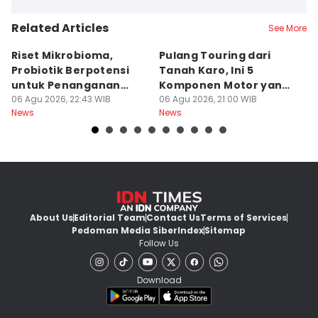
Related Articles
See More
Riset Mikrobioma,
Pulang Touring dari
M
Probiotik Berpotensi
Tanah Karo, Ini 5
W
untuk Penanganan
Komponen Motor yang
T
Jerawat
06 Agu 2026, 22:43 WIB
Wajib Dicek
06 Agu 2026, 21:00 WIB
K
06
News
News
Ne
About Us
Editorial Team
Contact Us
Terms of Services
Pedoman Media Siber
Index
Sitemap
Follow Us
Download