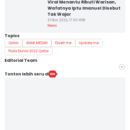
Viral Menantu Ributi Warisan,
Wafatnya Iptu Imanuel Disebut
Tak Wajar
21 Nov 2022, 17:00 WIB
News
Topics
Qatar
ANAK MEDAN
Divert me
Update me
Piala Dunia 2022 Qatar
Editorial Team
Editor
Tonton lebih seru di
Masdalena Napitupulu
Editor
Arifin Al Alamudi