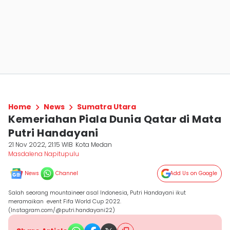
Home
News
Sumatra Utara
Kemeriahan Piala Dunia Qatar di Mata
Putri Handayani
21 Nov 2022, 21:15 WIB
Kota Medan
Masdalena Napitupulu
News
Channel
Add Us on Google
Salah seorang mountaineer asal Indonesia, Putri Handayani ikut
meramaikan event Fifa World Cup 2022.
(Instagram.com/@putri.handayani22)