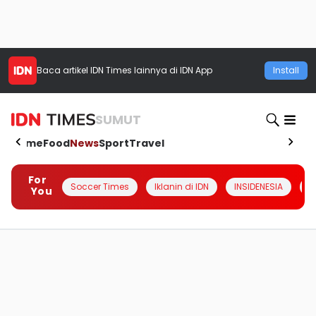
Baca artikel
IDN Times
lainnya di IDN App
Install
SUMUT
Home
Food
News
Sport
Travel
For
Soccer Times
Iklanin di IDN
INSIDENESIA
#
You