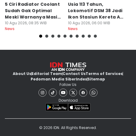
5 Ciri Radiator Coolant
Usia 113 Tahun,
M
Sudah Gak Optimal
Lokomotif DSM 38 Jadi
K
Meski Warnanya Masih
Ikon Stasiun Kereta Api
B
Jernih
10 Agu 2026, 08:35 WIB
Medan
10 Agu 2026, 06:00 WIB
Tu
10
News
News
Ne
About Us
Editorial Team
Contact Us
Terms of Services
Pedoman Media Siber
Index
Sitemap
Follow Us
Download
© 2026 IDN. All Rights Reserved.