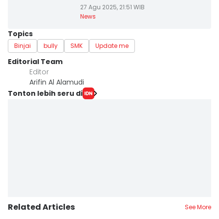
27 Agu 2025, 21:51 WIB
News
Topics
Binjai
bully
SMK
Update me
Editorial Team
Editor
Arifin Al Alamudi
Tonton lebih seru di
Related Articles
See More