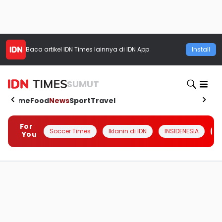
Baca artikel
IDN Times
lainnya di IDN App
Install
SUMUT
Home
Food
News
Sport
Travel
For
Soccer Times
Iklanin di IDN
INSIDENESIA
#
You