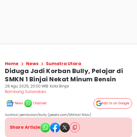
Home
News
Sumatra Utara
Diduga Jadi Korban Bully, Pelajar di
SMKN 1 Binjai Nekat Minum Bensin
28 Agu 2025, 20:00 WIB
Kota Binjai
Bambang Suhandoko
News
Channel
Add Us on Google
ilustrasi pembulian/bully (pexels.com/Mikhail Nilov)
Share Article