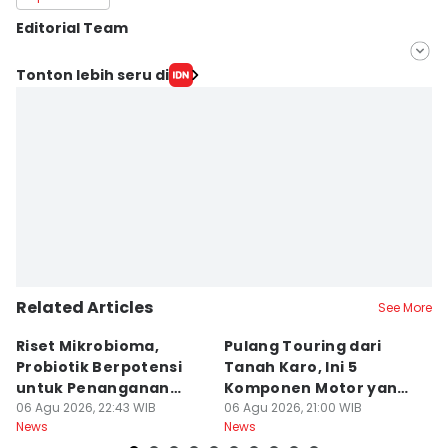
Editorial Team
Editor
Tonton lebih seru di
Indah Permata Sari
Editor
Arifin Al Alamudi
Related Articles
See More
Riset Mikrobioma,
Pulang Touring dari
M
Probiotik Berpotensi
Tanah Karo, Ini 5
W
untuk Penanganan
Komponen Motor yang
T
Jerawat
06 Agu 2026, 22:43 WIB
Wajib Dicek
06 Agu 2026, 21:00 WIB
K
06
News
News
Ne