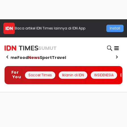
Baca artikel
IDN Times
lainnya di IDN App
Install
SUMUT
Home
Food
News
Sport
Travel
For
Soccer Times
Iklanin di IDN
INSIDENESIA
#
You