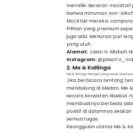
memiliki deretan
mocktail
y
bahwa minuman non-alkohol
Mocktail mereka, campuran s
Pilihan yang premium sepe
juga ada. Menunya pun leng
yang utuh.
Alamat:
Jalan H. Misbah No
Instagram:
@pilastro_m
2. Me & Kallinga
Me & Kalinga tempat yang cocok buat pr
Jika berbicara tentang t
mendukung di Medan, Me & 
secara konsisten disebut 
membuatnya berbeda adala
positif di dalamnya seak
semua tugas.
Keunggulan utama Me & Kall