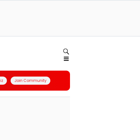
iz
Join Community