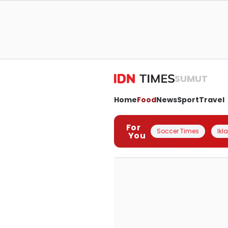
SUMUT
Home
Food
News
Sport
Travel
For
Soccer Times
Ikl
You