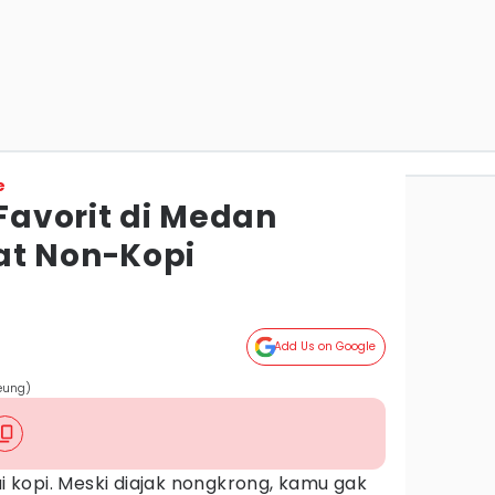
e
 Favorit di Medan
at Non-Kopi
Add Us on Google
eung)
kopi. Meski diajak nongkrong, kamu gak