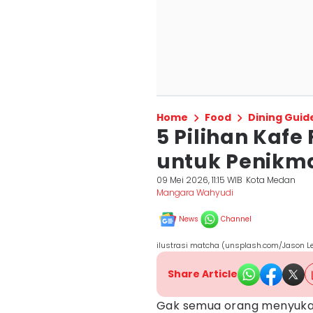
Home
Food
Dining Guid
5 Pilihan Kafe
untuk Penikm
09 Mei 2026, 11:15 WIB
Kota Medan
Mangara Wahyudi
News
Channel
ilustrasi matcha (unsplash.com/Jason L
Share Article
Gak semua orang menyukai 