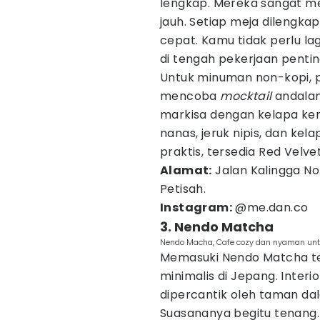
lengkap. Mereka sangat m
jauh. Setiap meja dilengkap
cepat. Kamu tidak perlu la
di tengah pekerjaan pentin
Untuk minuman non-kopi, pi
mencoba
mocktail
andalan
markisa dengan kelapa ke
nanas, jeruk nipis, dan ke
praktis, tersedia Red Vel
Alamat:
Jalan Kalingga No
Petisah.
Instagram:
@me.dan.co
3. Nendo Matcha
Nendo Macha, Cafe cozy dan nyaman unt
Memasuki Nendo Matcha te
minimalis di Jepang. Interi
dipercantik oleh taman d
Suasananya begitu tenang.