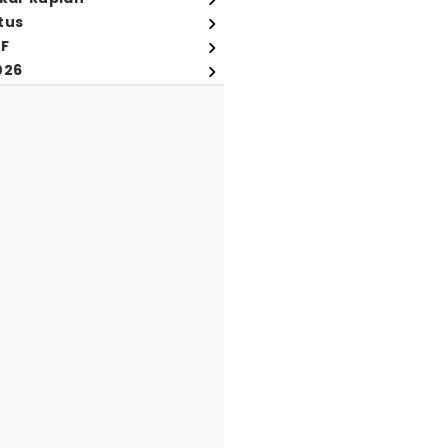
tus
FF
026