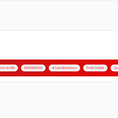
anin di IDN
INSIDENESIA
#LokalBerdaya
Profil Dokter
Qu