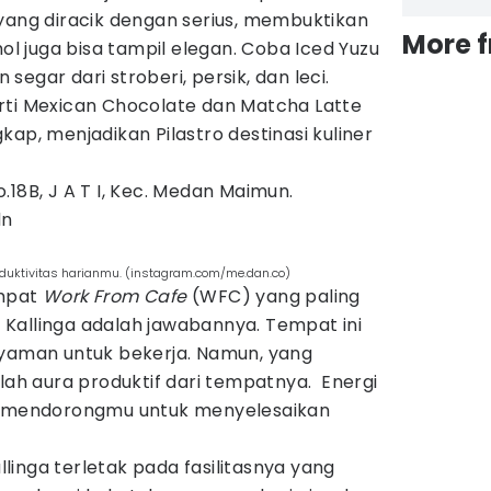
ang diracik dengan serius, membuktikan
More 
 juga bisa tampil elegan. Coba Iced Yuzu
egar dari stroberi, persik, dan leci.
rti Mexican Chocolate dan Matcha Latte
kap, menjadikan Pilastro destinasi kuliner
.18B, J A T I, Kec. Medan Maimun.
dn
oduktivitas harianmu. (instagram.com/me.dan.co)
empat
Work From Cafe
(WFC) yang paling
Kallinga adalah jawabannya. Tempat ini
nyaman untuk bekerja. Namun, yang
h aura produktif dari tempatnya. Energi
an mendorongmu untuk menyelesaikan
inga terletak pada fasilitasnya yang