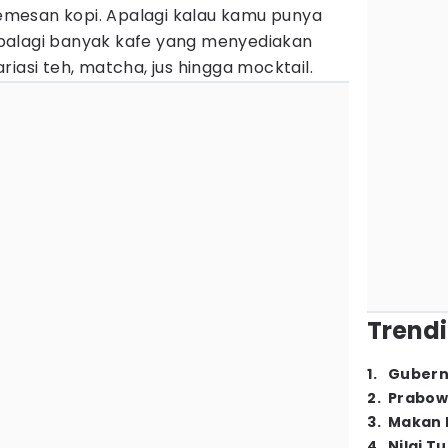
mesan kopi. Apalagi kalau kamu punya
palagi banyak kafe yang menyediakan
iasi teh, matcha, jus hingga mocktail.
Trendi
1
.
Gubern
2
.
Prabow
3
.
Makan B
4
.
Nilai T