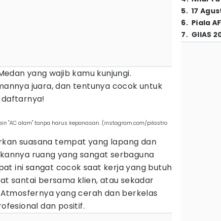
5
.
17 Agus
6
.
Piala A
7
.
GIIAS 2
i Medan yang wajib kamu kunjungi.
nnya juara, dan tentunya cocok untuk
 daftarnya!
sain "AC alam" tanpa harus kepanasan. (instagram.com/pilastro
arkan suasana tempat yang lapang dan
dikannya ruang yang sangat serbaguna
at ini sangat cocok saat kerja yang butuh
pat santai bersama klien, atau sekadar
Atmosfernya yang cerah dan berkelas
esional dan positif.