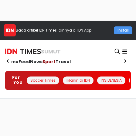
Baca artikel
IDN Times
lainnya di IDN App
Install
SUMUT
Home
Food
News
Sport
Travel
For
Soccer Times
Iklanin di IDN
INSIDENESIA
#
You