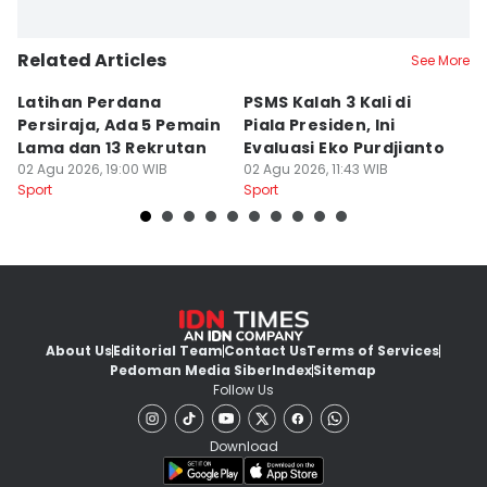
Related Articles
See More
Latihan Perdana
PSMS Kalah 3 Kali di
Di
Persiraja, Ada 5 Pemain
Piala Presiden, Ini
P
Lama dan 13 Rekrutan
Evaluasi Eko Purdjianto
di
02 Agu 2026, 19:00 WIB
02 Agu 2026, 11:43 WIB
01
Sport
Sport
Sp
About Us
Editorial Team
Contact Us
Terms of Services
Pedoman Media Siber
Index
Sitemap
Follow Us
Download