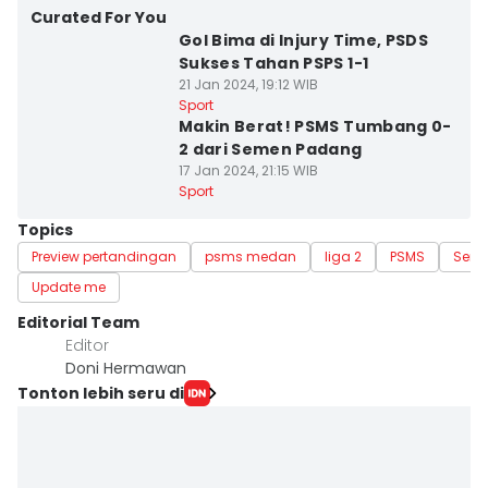
Curated For You
Gol Bima di Injury Time, PSDS
Sukses Tahan PSPS 1-1
21 Jan 2024, 19:12 WIB
Sport
Makin Berat! PSMS Tumbang 0-
2 dari Semen Padang
17 Jan 2024, 21:15 WIB
Sport
Topics
Preview pertandingan
psms medan
liga 2
PSMS
Seme
Update me
Editorial Team
Editor
Doni Hermawan
Tonton lebih seru di