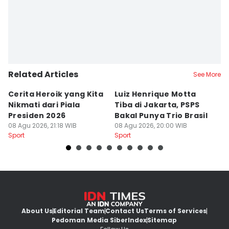
Related Articles
See More
Cerita Heroik yang Kita
Luiz Henrique Motta
L
Nikmati dari Piala
Tiba di Jakarta, PSPS
P
Presiden 2026
Bakal Punya Trio Brasil
L
08 Agu 2026, 21:18 WIB
08 Agu 2026, 20:00 WIB
02
Sport
Sport
Sp
About Us
Editorial Team
Contact Us
Terms of Services
Pedoman Media Siber
Index
Sitemap