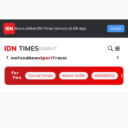
Baca artikel
IDN Times
lainnya di IDN App
Install
SUMUT
Home
Food
News
Sport
Travel
For
Soccer Times
Iklanin di IDN
INSIDENESIA
#
You