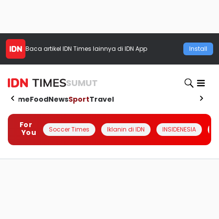
Baca artikel
IDN Times
lainnya di IDN App
Install
SUMUT
Home
Food
News
Sport
Travel
For
Soccer Times
Iklanin di IDN
INSIDENESIA
#
You