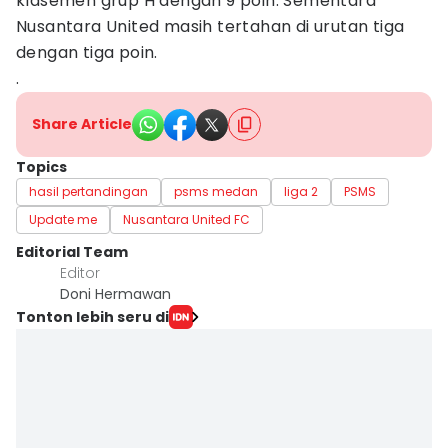
klasemen grup H dengan 9 poin. Sementara
Nusantara United masih tertahan di urutan tiga
dengan tiga poin.
.
Share Article
Topics
hasil pertandingan
psms medan
liga 2
PSMS
Update me
Nusantara United FC
Editorial Team
Editor
Doni Hermawan
Tonton lebih seru di