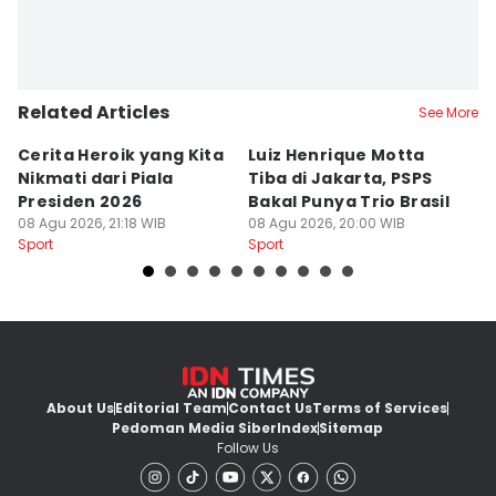
Related Articles
See More
Cerita Heroik yang Kita
Luiz Henrique Motta
L
Nikmati dari Piala
Tiba di Jakarta, PSPS
P
Presiden 2026
Bakal Punya Trio Brasil
L
08 Agu 2026, 21:18 WIB
08 Agu 2026, 20:00 WIB
02
Sport
Sport
Sp
About Us
Editorial Team
Contact Us
Terms of Services
Pedoman Media Siber
Index
Sitemap
Follow Us