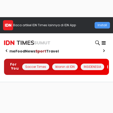
Baca artikel
IDN Times
lainnya di IDN App
Install
SUMUT
Home
Food
News
Sport
Travel
For
Soccer Times
Iklanin di IDN
INSIDENESIA
#
You