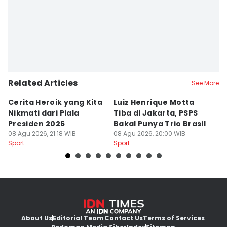
Related Articles
See More
Cerita Heroik yang Kita
Luiz Henrique Motta
L
Nikmati dari Piala
Tiba di Jakarta, PSPS
P
Presiden 2026
Bakal Punya Trio Brasil
L
08 Agu 2026, 21:18 WIB
08 Agu 2026, 20:00 WIB
02
Sport
Sport
Sp
About Us
Editorial Team
Contact Us
Terms of Services