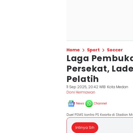
Home
Sport
Soccer
Laga Pembuka
Persekat, Lade
Pelatih
11 Sep 2025, 20:42 WIB
Kota Medan
Doni Hermawan
News
Channel
Duel PSMS kontra PS Kwarta di Stadion 
Intinya Sih