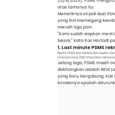
(12/9/2025). PSMS menginc
atas tamunya itu.
Menariknya ini jadi duel P
yang kini memegang kendali
meraih tiga poin.
"Kami sudah siapkan mental
besok," kata Kas Hartadi pa
1. Last minute PSMS rekr
Pelatih PSMS Kas Hartadi dan kapten Zikr
Championship (IDN Times/Doni Hermaw
Jelang laga, PSMS masih 
didatangkan adalah Rifal L
yang baru bergabung, Kas
kondisinya apakah diturunk