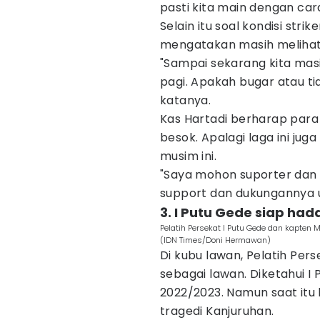
pasti kita main dengan cara 
Selain itu soal kondisi stri
mengatakan masih melihat
"Sampai sekarang kita mas
pagi. Apakah bugar atau ti
katanya.
Kas Hartadi berharap par
besok. Apalagi laga ini j
musim ini.
"Saya mohon suporter dan
support dan dukungannya 
3. I Putu Gede siap ha
Pelatih Persekat I Putu Gede dan kapten
(IDN Times/Doni Hermawan)
Di kubu lawan, Pelatih Per
sebagai lawan. Diketahui I
2022/2023. Namun saat itu 
tragedi Kanjuruhan.