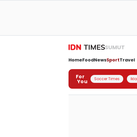
SUMUT
Home
Food
News
Sport
Travel
For
Soccer Times
Ikl
You