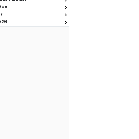
tus
FF
026