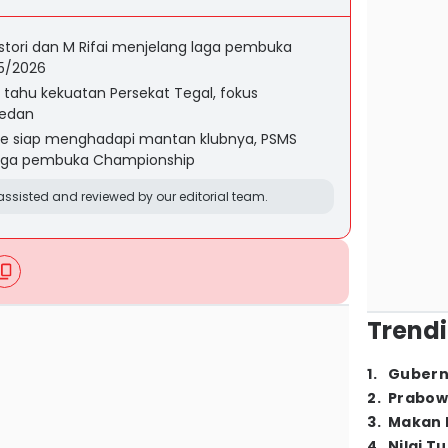
astori dan M Rifai menjelang laga pembuka
5/2026
 tahu kekuatan Persekat Tegal, fokus
edan
ede siap menghadapi mantan klubnya, PSMS
 laga pembuka Championship
ssisted and reviewed by our editorial team.
Trendi
1
.
Gubern
2
.
Prabow
3
.
Makan B
4
.
Nilai T