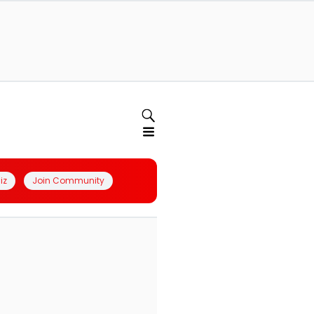
iz
Join Community