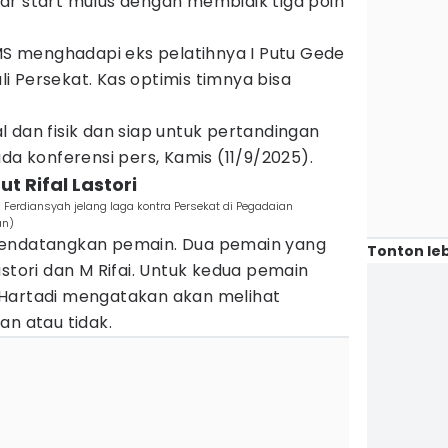
ar start mulus dengan membidik tiga poin
SMS menghadapi eks pelatihnya I Putu Gede
 Persekat. Kas optimis timnya bisa
 dan fisik dan siap untuk pertandingan
da konferensi pers, Kamis (11/9/2025).
ut Rifal Lastori
i Ferdiansyah jelang laga kontra Persekat di Pegadaian
an)
mendatangkan pemain. Dua pemain yang
Tonton leb
astori dan M Rifai. Untuk kedua pemain
 Hartadi mengatakan akan melihat
an atau tidak.