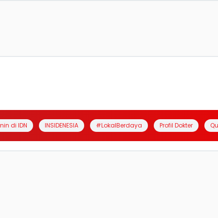
anin di IDN
INSIDENESIA
#LokalBerdaya
Profil Dokter
Qu