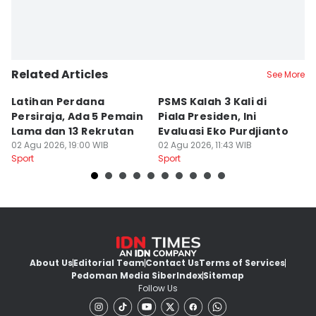
Related Articles
See More
Latihan Perdana
PSMS Kalah 3 Kali di
Di
Persiraja, Ada 5 Pemain
Piala Presiden, Ini
P
Lama dan 13 Rekrutan
Evaluasi Eko Purdjianto
di
02 Agu 2026, 19:00 WIB
02 Agu 2026, 11:43 WIB
01
Sport
Sport
Sp
About Us
Editorial Team
Contact Us
Terms of Services
Pedoman Media Siber
Index
Sitemap
Follow Us