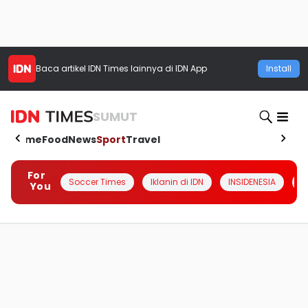
Baca artikel
IDN Times
lainnya di IDN App
Install
SUMUT
Home
Food
News
Sport
Travel
For
Soccer Times
Iklanin di IDN
INSIDENESIA
#
You