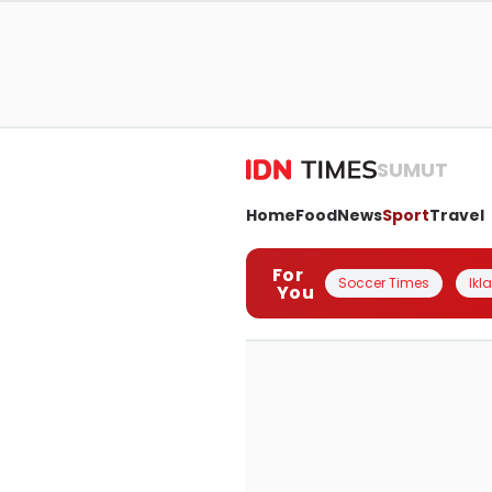
SUMUT
Home
Food
News
Sport
Travel
For
Soccer Times
Ikl
You