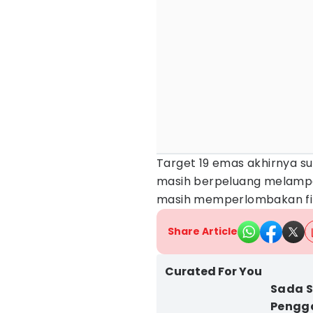
Target 19 emas akhirnya su
masih berpeluang melampa
masih memperlombakan fi
Share Article
Curated For You
Sada S
Pengga