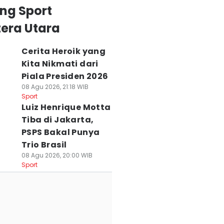
ng Sport
era Utara
Cerita Heroik yang
Kita Nikmati dari
Piala Presiden 2026
08 Agu 2026, 21:18 WIB
Sport
Luiz Henrique Motta
Tiba di Jakarta,
PSPS Bakal Punya
Trio Brasil
08 Agu 2026, 20:00 WIB
bantai Persija 1-
Glowlympics
Sore Ini PSMS
Sport
, PSMS Gagal
Gabungkan
Medan vs Persija,
pat Poin di Piala
Olahraga dan
Tak Mau Pulang
residen
Kecantikan di
Tanpa Poin
 Agu 2026, 17:51 WIB
Medan
01 Agu 2026, 09:51 WIB
ort
Sport
01 Agu 2026, 16:41 WIB
Sport