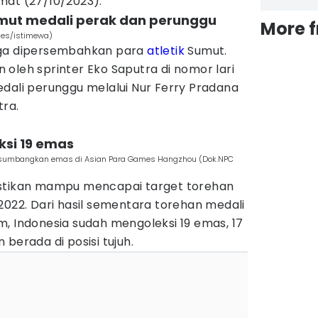
mat (27/10/2023).
umut medali perak dan perunggu
More 
mes/istimewa)
uga dipersembahkan para
atletik
Sumut.
oleh sprinter Eko Saputra di nomor lari
dali perunggu melalui Nur Ferry Pradana
tra.
ksi 19 emas
tri sumbangkan emas di Asian Para Games Hangzhou (Dok.NPC
astikan mampu mencapai target torehan
2022. Dari hasil sementara torehan medali
, Indonesia sudah mengoleksi 19 emas, 17
berada di posisi tujuh.