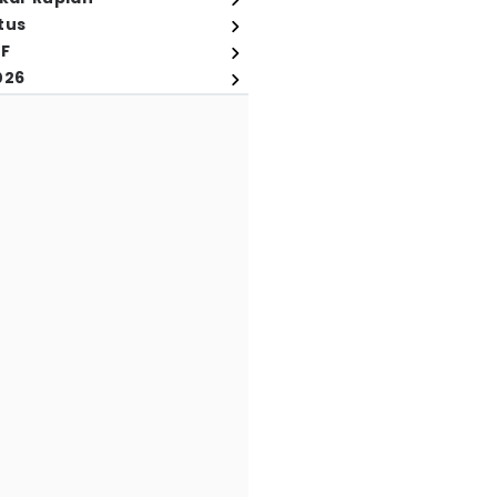
tus
FF
026