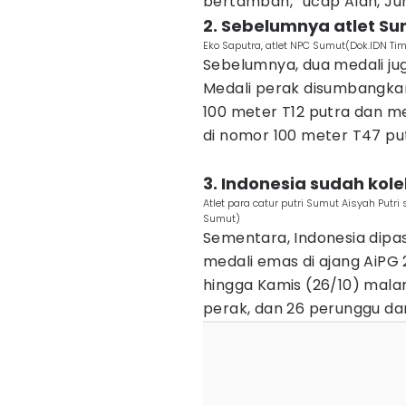
bertambah,” ucap Alan, Ju
2. Sebelumnya atlet S
Eko Saputra, atlet NPC Sumut(Dok.IDN Ti
Sebelumnya, dua medali j
Medali perak disumbangkan 
100 meter T12 putra dan me
di nomor 100 meter T47 pu
3. Indonesia sudah kole
Atlet para catur putri Sumut Aisyah Pu
Sumut)
Sementara, Indonesia dip
medali emas di ajang AiPG 
hingga Kamis (26/10) malam
perak, dan 26 perunggu dan 