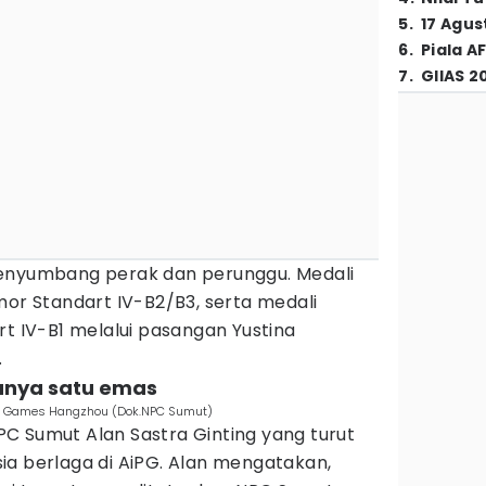
5
.
17 Agus
6
.
Piala A
7
.
GIIAS 2
menyumbang perak dan perunggu. Medali
mor Standart IV-B2/B3, serta medali
rt IV-B1 melalui pasangan Yustina
.
hanya satu emas
Para Games Hangzhou (Dok.NPC Sumut)
 NPC Sumut Alan Sastra Ginting yang turut
ia berlaga di AiPG. Alan mengatakan,