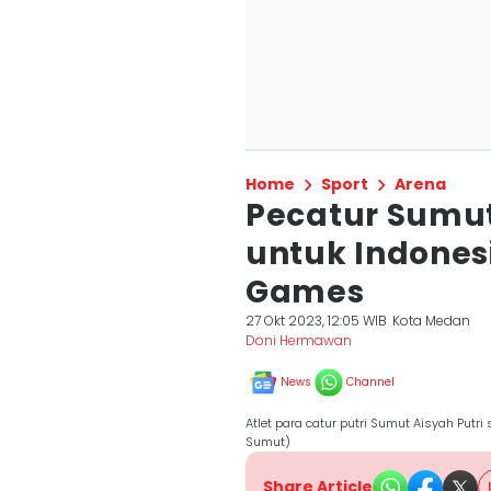
Home
Sport
Arena
Pecatur Sumu
untuk Indonesi
Games
27 Okt 2023, 12:05 WIB
Kota Medan
Doni Hermawan
News
Channel
Atlet para catur putri Sumut Aisyah Pu
Sumut)
Share Article