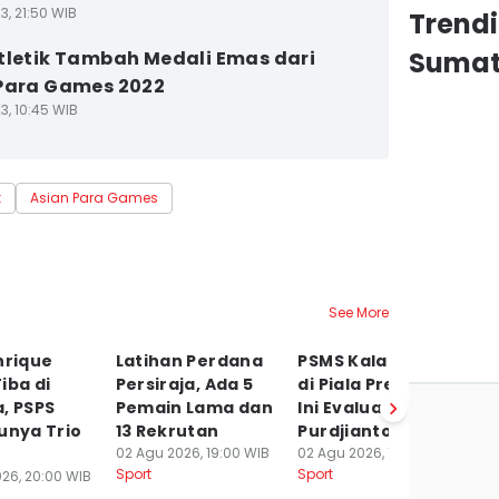
3, 21:50 WIB
Trendi
Sumat
tletik Tambah Medali Emas dari
Para Games 2022
3, 10:45 WIB
k
Asian Para Games
See More
nrique
Latihan Perdana
PSMS Kalah 3 Kali
Di
iba di
Persiraja, Ada 5
di Piala Presiden,
4
, PSPS
Pemain Lama dan
Ini Evaluasi Eko
Da
unya Trio
13 Rekrutan
Purdjianto
P
02 Agu 2026, 19:00 WIB
02 Agu 2026, 11:43 WIB
01
Sport
Sport
Sp
26, 20:00 WIB