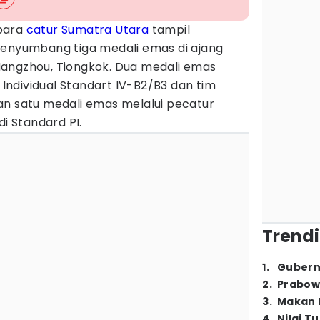
 para
catur
Sumatra Utara
tampil
yumbang tiga medali emas di ajang
angzhou, Tiongkok. Dua medali emas
r Individual Standart IV-B2/B3 dan tim
an satu medali emas melalui pecatur
di Standard PI.
Trendi
1
.
Gubern
2
.
Prabow
3
.
Makan B
4
.
Nilai T