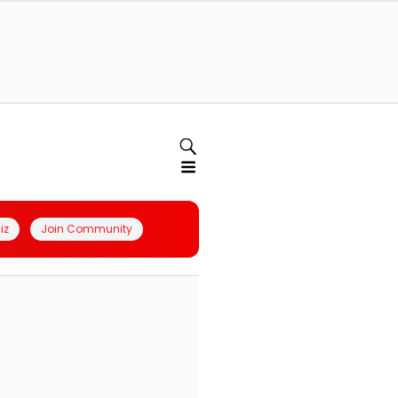
iz
Join Community