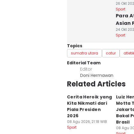
26 Okt 202
Sport
Para A
Asian 
24 Okt 202
Sport
Topics
sumatra utara
catur
atleti
Editorial Team
Editor
Doni Hermawan
Related Articles
Cerita Heroik yang
Luiz He
Kita Nikmati dari
Motta T
Piala Presiden
Jakarta
2026
Bakal P
08 Agu 2026, 21:18 WIB
Brasil
Sport
08 Agu 20
Sport