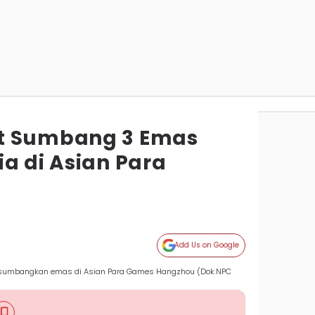
t Sumbang 3 Emas
a di Asian Para
Add Us on Google
tri sumbangkan emas di Asian Para Games Hangzhou (Dok.NPC