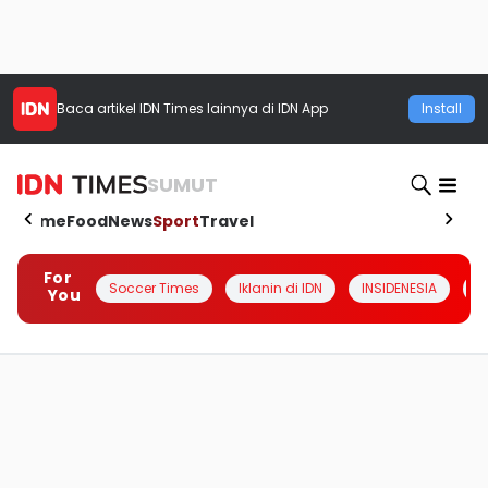
Baca artikel
IDN Times
lainnya di IDN App
Install
SUMUT
Home
Food
News
Sport
Travel
For
Soccer Times
Iklanin di IDN
INSIDENESIA
#
You