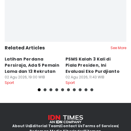
Related Articles
See More
Latihan Perdana
PSMS Kalah 3 Kali di
Di
Persiraja, Ada 5 Pemain
Piala Presiden, Ini
P
Lama dan 13 Rekrutan
Evaluasi Eko Purdjianto
di
02 Agu 2026, 19:00 WIB
02 Agu 2026, 11:43 WIB
01
Sport
Sport
Sp
About Us
Editorial Team
Contact Us
Terms of Services