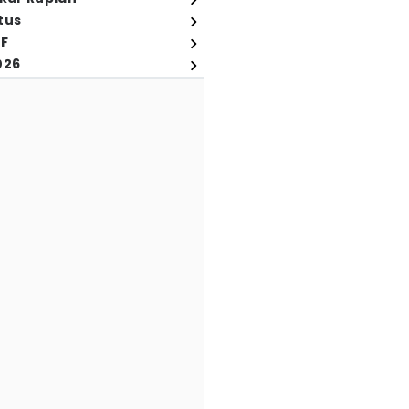
tus
FF
026