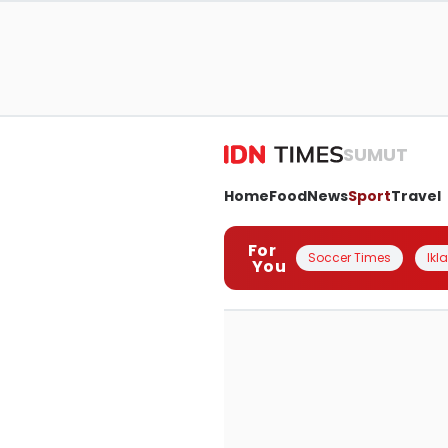
SUMUT
Home
Food
News
Sport
Travel
For
Soccer Times
Ikl
You