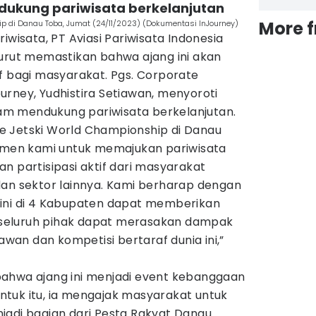
 dukung pariwisata berkelanjutan
More 
p di Danau Toba, Jumat (24/11/2023) (Dokumentasi InJourney)
iwisata, PT Aviasi Pariwisata Indonesia
turut memastikan bahwa ajang ini akan
f bagi masyarakat. Pgs. Corporate
rney, Yudhistira Setiawan, menyoroti
m mendukung pariwisata berkelanjutan.
e Jetski World Championship di Danau
itmen kami untuk memajukan pariwisata
n partisipasi aktif dari masyarakat
dan sektor lainnya. Kami berharap dengan
ini di 4 Kabupaten dapat memberikan
seluruh pihak dapat merasakan dampak
tawan dan kompetisi bertaraf dunia ini,”
ahwa ajang ini menjadi event kebanggaan
tuk itu, ia mengajak masyarakat untuk
jadi bagian dari Pesta Rakyat Danau