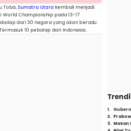
u Toba,
Sumatra Utara
kembali menjadi
i World Championship pada 13-17
balap dari 30 negara yang akan beradu
Termasuk 10 pebalap dari Indonesia.
Trendi
1
.
Gubern
2
.
Prabow
3
.
Makan B
4
.
Nilai T