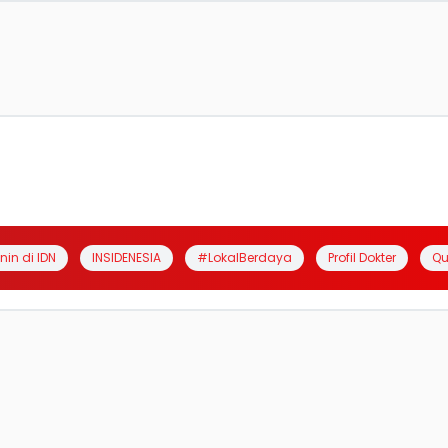
anin di IDN
INSIDENESIA
#LokalBerdaya
Profil Dokter
Qu