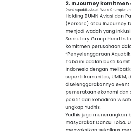
2. InJourney komitmen
Event Aquabike Jetski World Championshi
Holding BUMN Aviasi dan Par
(Persero) atau InJourney 
menjadi wadah yang inklusi
Secretary Group Head InJou
komitmen perusahaan dala
“Penyelenggaraan Aquabik
Toba ini adalah bukti kom
Indonesia dengan melibatka
seperti komunitas, UMKM, 
diselenggarakannya event 
pemerataan ekonomi dan 
positif dari kehadiran wisa
ungkap Yudhis.
Yudhis juga menerangkan b
masyarakat Danau Toba. Un
menyaksikan sekaligus men