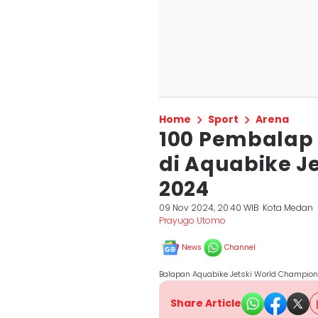
Home
Sport
Arena
100 Pembalap 
di Aquabike J
2024
09 Nov 2024, 20:40 WIB
Kota Medan
Prayugo Utomo
News
Channel
Balapan Aquabike Jetski World Champio
Share Article