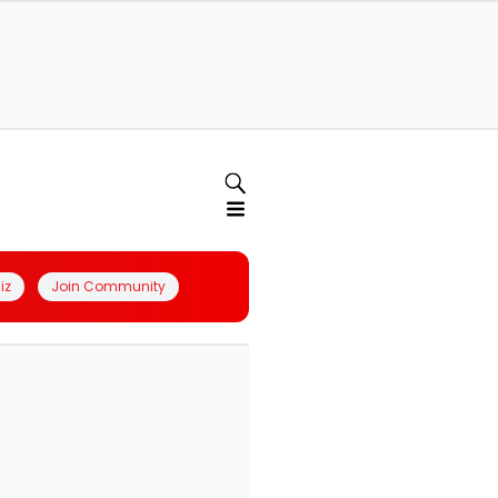
iz
Join Community