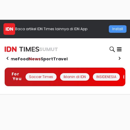
Baca artikel
IDN Times
lainnya di IDN App
Install
SUMUT
Home
Food
News
Sport
Travel
For
Soccer Times
Iklanin di IDN
INSIDENESIA
#
You