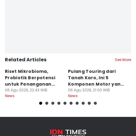
Related Articles
See More
Riset Mikrobioma,
Pulang Touring dari
M
Probiotik Berpotensi
Tanah Karo, Ini 5
W
untuk Penanganan
Komponen Motor yang
T
Jerawat
06 Agu 2026, 22:43 WIB
Wajib Dicek
06 Agu 2026, 21:00 WIB
K
06
News
News
Ne