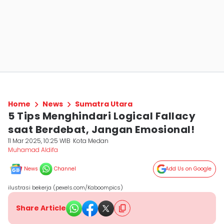
Home
News
Sumatra Utara
5 Tips Menghindari Logical Fallacy
saat Berdebat, Jangan Emosional!
11 Mar 2025, 10:25 WIB
Kota Medan
Muhamad Aldifa
News
Channel
Add Us on Google
ilustrasi bekerja (pexels.com/Kaboompics)
Share Article