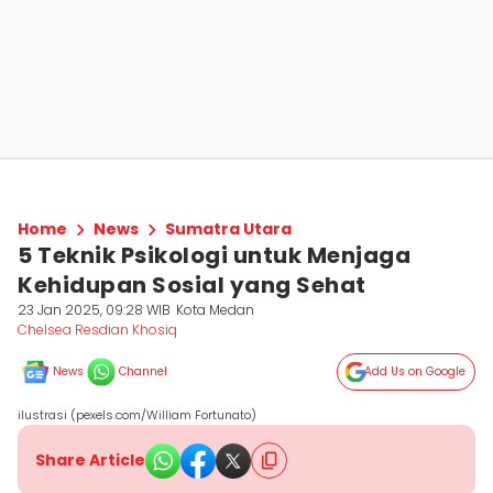
Home
News
Sumatra Utara
5 Teknik Psikologi untuk Menjaga
Kehidupan Sosial yang Sehat
23 Jan 2025, 09:28 WIB
Kota Medan
Chelsea Resdian Khosiq
News
Channel
Add Us on Google
ilustrasi (pexels.com/William Fortunato)
Share Article