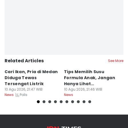
Related Articles
See More
Cari Ikan, Pria di Medan
Tips Memilih Susu
K
Diduga Tewas
Formula Anak, Jangan
M
Tersengat Listrik
Hanya Lihat
M
10 Agu 2026, 21:47 WIB
Kandungannya
10 Agu 2026, 21:46 WIB
10
Polls
News
News
Ne