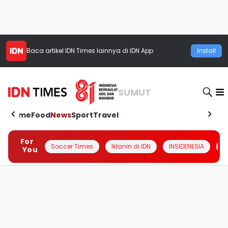
Baca artikel
IDN Times
lainnya di IDN App
Install
SUMUT
Home
Food
News
Sport
Travel
For
Soccer Times
Iklanin di IDN
INSIDENESIA
#
You