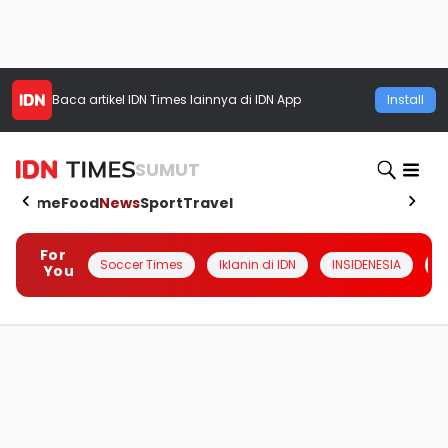
Baca artikel
IDN Times
lainnya di IDN App
Install
SUMUT
Home
Food
News
Sport
Travel
For
Soccer Times
Iklanin di IDN
INSIDENESIA
#
You