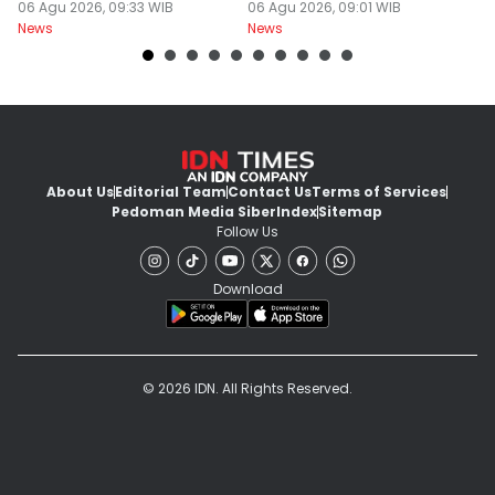
Perekonomian
06 Agu 2026, 09:33 WIB
06 Agu 2026, 09:01 WIB
L
06
News
News
Ne
About Us
Editorial Team
Contact Us
Terms of Services
Pedoman Media Siber
Index
Sitemap
Follow Us
Download
© 2026 IDN. All Rights Reserved.