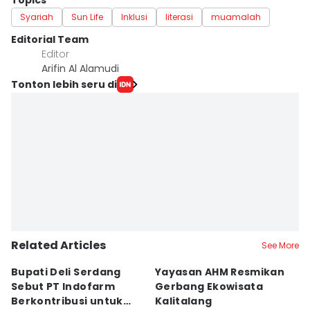
Topics
Syariah
Sun Life
Inklusi
literasi
muamalah
Editorial Team
Editor
Arifin Al Alamudi
Tonton lebih seru di
Related Articles
See More
Bupati Deli Serdang
Yayasan AHM Resmikan
P
Sebut PT Indofarm
Gerbang Ekowisata
I
Berkontribusi untuk
Kalitalang
P