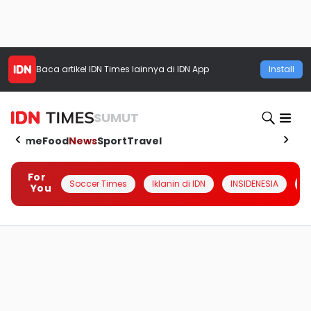
Baca artikel
IDN Times
lainnya di IDN App
Install
SUMUT
Home
Food
News
Sport
Travel
For
Soccer Times
Iklanin di IDN
INSIDENESIA
#
You