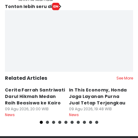
Tonton lebih seru di
Related Articles
See More
Cerita Farrah Santriwati
In This Economy, Honda
T
Darul Hikmah Medan
Jaga Layanan Purna
K
Raih Beasiswa ke Kairo
Jual Tetap Terjangkau
T
09 Agu 2026, 20:00 WIB
09 Agu 2026, 19:48 WIB
Pe
09
News
News
Ne