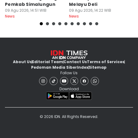
Pemkab Simalungun
Melayu Deli
A
09 Agu 2026, 14:51 WIB
09 Agu 2026, 14:22 WIB
D
09
News
News
Ne
About Us
Editorial Team
Contact Us
Terms of Services
Pedoman Media Siber
Index
Sitemap
Follow Us
Download
© 2026 IDN. All Rights Reserved.