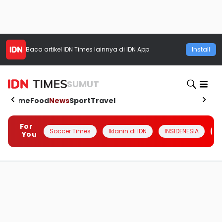
Baca artikel
IDN Times
lainnya di IDN App
Install
SUMUT
Home
Food
News
Sport
Travel
For
Soccer Times
Iklanin di IDN
INSIDENESIA
#
You