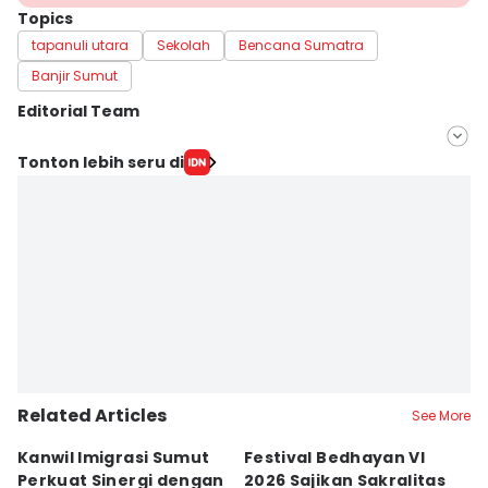
Topics
tapanuli utara
Sekolah
Bencana Sumatra
Banjir Sumut
Editorial Team
Editor
Tonton lebih seru di
Arifin Al Alamudi
Editor
Doni Hermawan
Related Articles
See More
Kanwil Imigrasi Sumut
Festival Bedhayan VI
O
Perkuat Sinergi dengan
2026 Sajikan Sakralitas
di