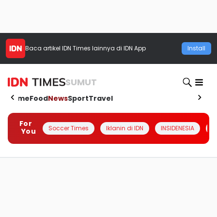
Baca artikel
IDN Times
lainnya di IDN App
Install
SUMUT
Home
Food
News
Sport
Travel
For
Soccer Times
Iklanin di IDN
INSIDENESIA
#
You