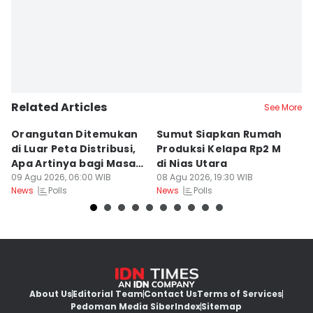
Related Articles
See More
Orangutan Ditemukan
Sumut Siapkan Rumah
H
di Luar Peta Distribusi,
Produksi Kelapa Rp2 M
L
Apa Artinya bagi Masa
di Nias Utara
S
Depan Konservasi?
09 Agu 2026, 06:00 WIB
08 Agu 2026, 19:30 WIB
T
08
Polls
Polls
News
News
Ne
About Us
Editorial Team
Contact Us
Terms of Services
Pedoman Media Siber
Index
Sitemap