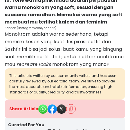
10. Tone warna pink muda adalah perpaduan
warna monokrom yang soft, sesuai dengan
suasana ramadhan. Memakai warna yang soft
membuatmu terlihat kalem dan feminim
Sashfir (instagram.com/sashfir)
Monokrom adalah warna sederhana
,
tetapi
memiliki kesan yang kuat. Inspirasi outfit dari
Sashfir ini bisa jadi solusi buat kamu yang bingung
saat memilih outfit. Jadi, untuk bukber nanti kamu
mau
recreate looks
monokrom yang mana?
This article is written by our community writers and has been
carefully reviewed by our editorial team. We strive to provide
the most accurate and reliable information, ensuring high
standards of quality, credibility, and trustworthiness.
Share Article
Curated For You