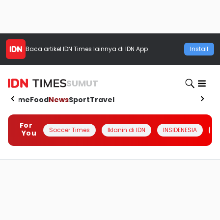
Baca artikel
IDN Times
lainnya di IDN App
Install
SUMUT
Home
Food
News
Sport
Travel
For
Soccer Times
Iklanin di IDN
INSIDENESIA
#
You