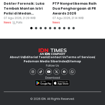
Dokter Forensik: Luka
PTP Nonpetikemas Raih
E
Tembak Mantan Istri
Dua Penghargaan di PR
M
Polisi di Medan
Awards 2026
Sa
Berkarakter Tempel
07 Agu 2026, 21:29 WIB
07 Agu 2026, 21:14 WIB
07
Polls
News
News
Ne
About Us
Editorial Team
Contact Us
Terms of Services
Pedoman Media Siber
Index
Sitemap
Follow Us
Download
© 2026 IDN. All Rights Reserved.