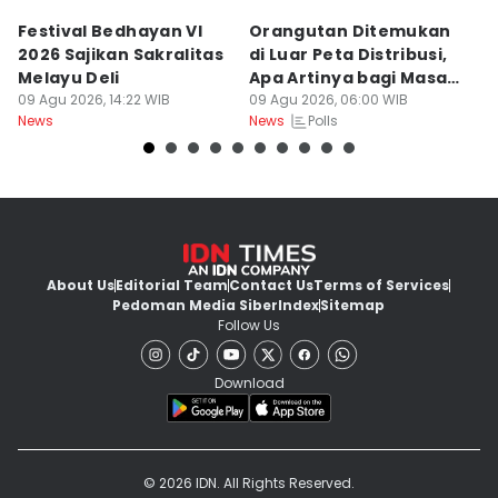
Festival Bedhayan VI
Orangutan Ditemukan
S
2026 Sajikan Sakralitas
di Luar Peta Distribusi,
P
Melayu Deli
Apa Artinya bagi Masa
di
09 Agu 2026, 14:22 WIB
Depan Konservasi?
09 Agu 2026, 06:00 WIB
08
Polls
News
News
Ne
About Us
Editorial Team
Contact Us
Terms of Services
Pedoman Media Siber
Index
Sitemap
Follow Us
Download
© 2026 IDN. All Rights Reserved.