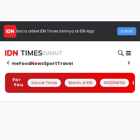
Baca artikel
IDN Times
lainnya di IDN App
Install
SUMUT
Home
Food
News
Sport
Travel
For
Soccer Times
Iklanin di IDN
INSIDENESIA
#
You