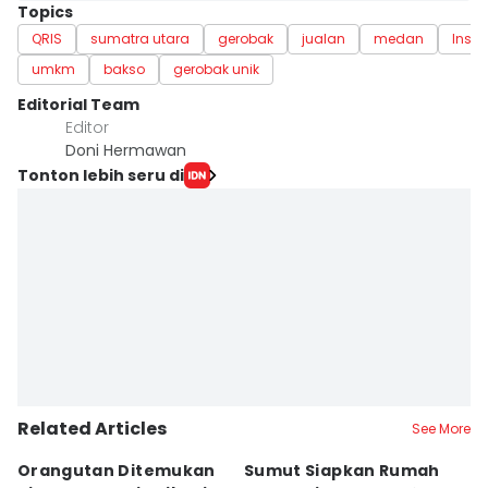
Topics
QRIS
sumatra utara
gerobak
jualan
medan
Inspi
umkm
bakso
gerobak unik
Editorial Team
Editor
Doni Hermawan
Tonton lebih seru di
Related Articles
See More
Orangutan Ditemukan
Sumut Siapkan Rumah
H