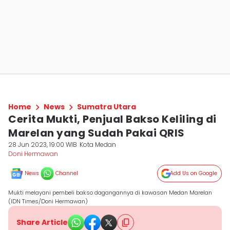
Home
News
Sumatra Utara
Cerita Mukti, Penjual Bakso Keliling di
Marelan yang Sudah Pakai QRIS
28 Jun 2023, 19:00 WIB
Kota Medan
Doni Hermawan
News
Channel
Add Us on Google
Mukti melayani pembeli bakso dagangannya di kawasan Medan Marelan
(IDN Times/Doni Hermawan)
Share Article