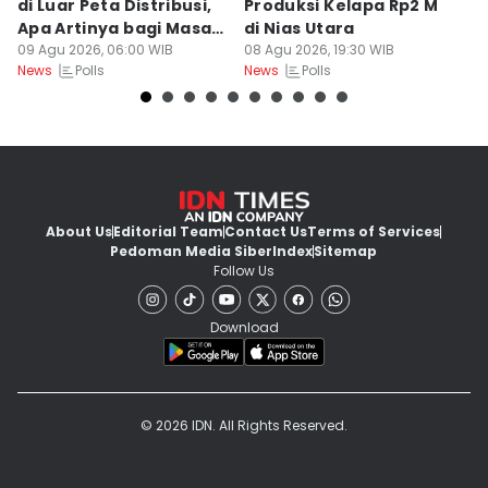
di Luar Peta Distribusi,
Produksi Kelapa Rp2 M
L
Apa Artinya bagi Masa
di Nias Utara
S
Depan Konservasi?
09 Agu 2026, 06:00 WIB
08 Agu 2026, 19:30 WIB
T
08
Polls
Polls
News
News
Ne
About Us
Editorial Team
Contact Us
Terms of Services
Pedoman Media Siber
Index
Sitemap
Follow Us
Download
© 2026 IDN. All Rights Reserved.