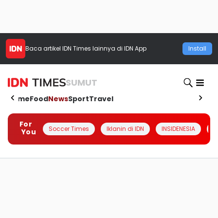
Baca artikel
IDN Times
lainnya di IDN App
Install
SUMUT
Home
Food
News
Sport
Travel
For
Soccer Times
Iklanin di IDN
INSIDENESIA
#
You