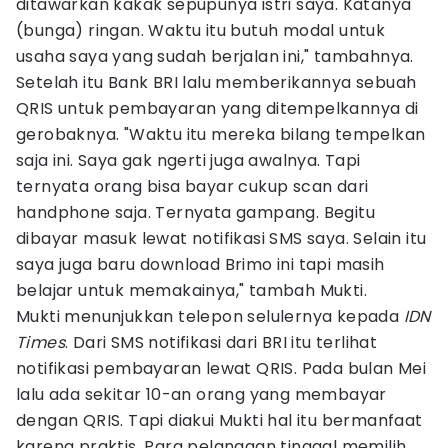
ditawarkan kakak sepupunya istri saya. Katanya
(bunga) ringan. Waktu itu butuh modal untuk
usaha saya yang sudah berjalan ini," tambahnya.
Setelah itu Bank BRI lalu memberikannya sebuah
QRIS untuk pembayaran yang ditempelkannya di
gerobaknya. "Waktu itu mereka bilang tempelkan
saja ini. Saya gak ngerti juga awalnya. Tapi
ternyata orang bisa bayar cukup scan dari
handphone saja. Ternyata gampang. Begitu
dibayar masuk lewat notifikasi SMS saya. Selain itu
saya juga baru download Brimo ini tapi masih
belajar untuk memakainya," tambah Mukti.
Mukti menunjukkan telepon selulernya kepada
IDN
Times
. Dari SMS notifikasi dari BRI itu terlihat
notifikasi pembayaran lewat QRIS. Pada bulan Mei
lalu ada sekitar 10-an orang yang membayar
dengan QRIS. Tapi diakui Mukti hal itu bermanfaat
karena praktis. Para pelanggan tinggal memilih